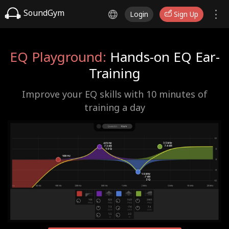
SoundGym
Login
Sign Up
EQ Playground:
Hands-on EQ Ear-
Training
Improve your EQ skills with 10 minutes of
training a day