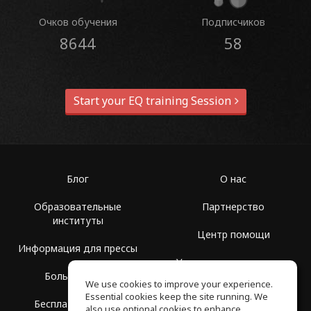
Очков обучения
Подписчиков
8644
58
Start your EQ training Session
Блог
О нас
Образовательные
Партнерство
институты
Центр помощи
Информация для прессы
Условия использования
Больше Групп
We use cookies to improve your experience.
Политика
Essential cookies keep the site running. We
Бесплатная школа
конфиденциальности
also use optional cookies to enhance