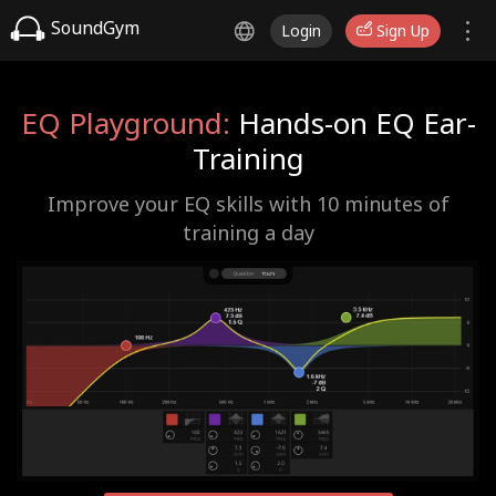
SoundGym
Login
Sign Up
EQ Playground:
Hands-on EQ Ear-
Training
Improve your EQ skills with 10 minutes of
training a day