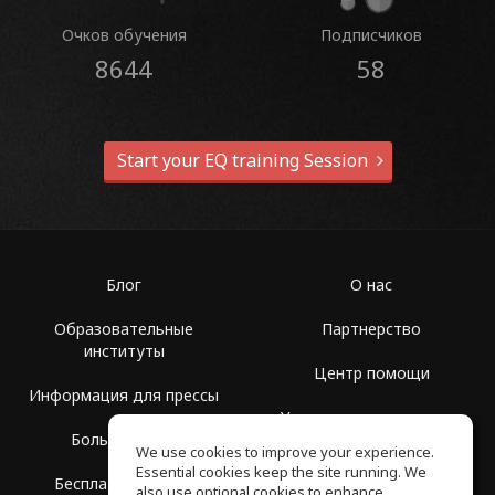
Очков обучения
Подписчиков
8644
58
Start your EQ training Session
Блог
О нас
Образовательные
Партнерство
институты
Центр помощи
Информация для прессы
Условия использования
Больше Групп
We use cookies to improve your experience.
Политика
Essential cookies keep the site running. We
Бесплатная школа
конфиденциальности
also use optional cookies to enhance