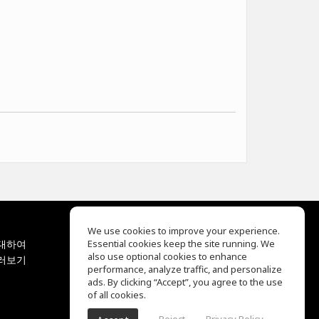
We use cookies to improve your experience.
대하여
Essential cookies keep the site running. We
EQ Ear Training
also use optional cookies to enhance
러보기
Drum Machine
performance, analyze traffic, and personalize
지원 센터
ads. By clicking “Accept”, you agree to the use
이용 약관
of all cookies.
개인정보 보호정책