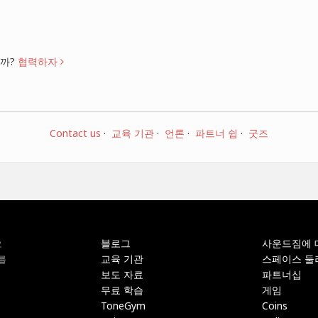
니까?
협력하자
Contact us
·
교육 기관
·
언론
·
파트너 쉽
·
굿즈
블로그
사운드짐에 
오
교육 기관
스페이스 둘
를
보도 자료
파트너십
무료 학습
게임
ToneGym
Coins