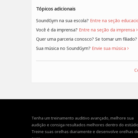
Tópicos adicionais
SoundGym na sua escola?
Entre na seção educaci
Você é da imprensa?
Entre na seção da imprensa
Quer uma parceria conosco? Se tornar um filiado
Sua música no SoundGym?
Envie sua música
C
Tenha um treinamento auditivo avançado, melhore sua
audição e consiga resultados melhores dentro do estúdio
Treine suas orelhas diariamente e desenvolve orelhas d