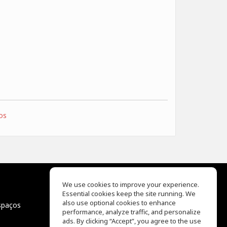
os
We use cookies to improve your experience.
Essential cookies keep the site running. We
EQ Ear Training
also use optional cookies to enhance
spaços
Drum Machine
performance, analyze traffic, and personalize
Centro de Auxílio
ads. By clicking “Accept”, you agree to the use