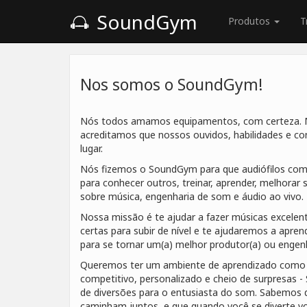
SoundGym
Produtos
T
Nos somos o SoundGym!
Nós todos amamos equipamentos, com certeza.
acreditamos que nossos ouvidos, habilidades e c
lugar.
Nós fizemos o SoundGym para que audiófilos com
para conhecer outros, treinar, aprender, melhorar s
sobre música, engenharia de som e áudio ao vivo.
Nossa missão é te ajudar a fazer músicas excelen
certas para subir de nível e te ajudaremos a apren
para se tornar um(a) melhor produtor(a) ou engenh
Queremos ter um ambiente de aprendizado como 
competitivo, personalizado e cheio de surpresas
de diversões para o entusiasta do som. Sabemos q
caminham juntos, e que quando você se diverte v