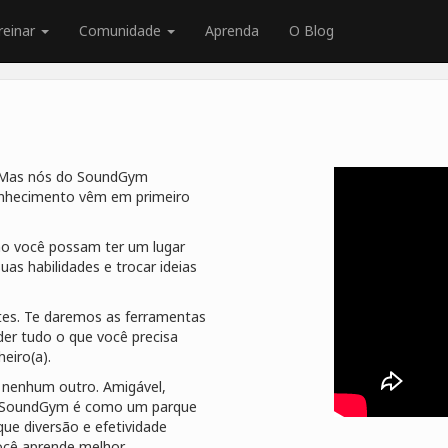
reinar
Comunidade
Aprenda
O Blog
 Mas nós do SoundGym
onhecimento vêm em primeiro
o você possam ter um lugar
uas habilidades e trocar ideias
tes. Te daremos as ferramentas
der tudo o que você precisa
eiro(a).
nenhum outro. Amigável,
 - SoundGym é como um parque
ue diversão e efetividade
ocê aprende melhor.