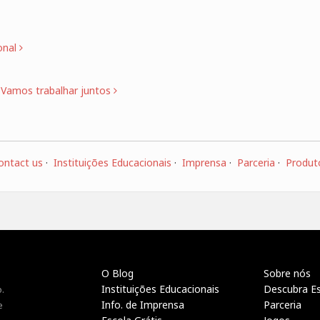
onal
?
Vamos trabalhar juntos
ontact us
·
Instituições Educacionais
·
Imprensa
·
Parceria
·
Produt
O Blog
Sobre nós
Instituições Educacionais
Descubra E
.
Info. de Imprensa
Parceria
e