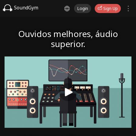
SoundGym
Login
Sign Up
Ouvidos melhores, áudio
superior.