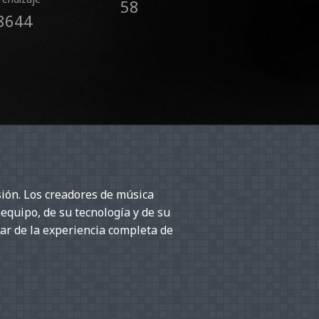
58
8644
ión. Los creadores de música
 equipo, de su tecnología y de su
ar de la experiencia completa de