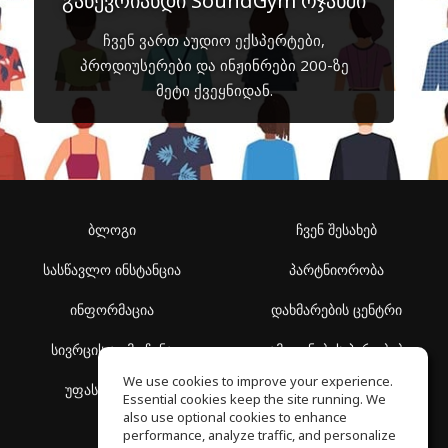
გაწევრიანდი SoundGym ოჯახში
ჩვენ ვართ აუდიო ექსპერტები,
პროდიუსერები და ინჟინრები 200-ზე
მეტი ქვეყნიდან.
ბლოგი
ჩვენ შესახებ
სასწავლო ინსტანცია
პარტნიორობა
ინფორმაცია
დახმარების ცენტრი
სივრცის აღმოჩენა
გამოყენების პირობები
We use cookies to improve your experience.
უფასო სკოლა
კონფიდენციალურობის
Essential cookies keep the site running. We
პოლიტიკა
also use optional cookies to enhance
performance, analyze traffic, and personalize