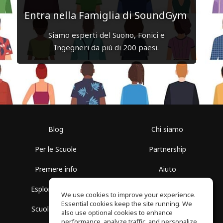
Entra nella Famiglia di SoundGym
Siamo esperti del Suono, Fonici e
Ingegneri da più di 200 paesi.
Blog
Chi siamo
Per le Scuole
Partnership
Premere info
Aiuto
Esplora i Gruppi
Termini di Utilizzo
We use cookies to improve your experience.
Essential cookies keep the site running. We
Scuola gratuita
Politica sulla Privacy
also use optional cookies to enhance
performance, analyze traffic, and personalize