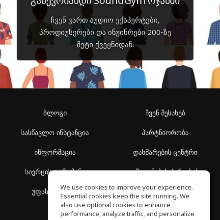
გაწევრიანდი SoundGym ოჯახში
ჩვენ ვართ აუდიო ექსპერტები,
პროდიუსერები და ინჟინრები 200-ზე
მეტი ქვეყნიდან.
ბლოგი
ჩვენ შესახებ
სასწავლო ინსტანცია
პარტნიორობა
ინფორმაცია
დახმარების ცენტრი
სივრცის აღმოჩენა
გამოყენების პირობები
We use cookies to improve your experience.
უფასო სკოლა
კონფიდენციალურობის
Essential cookies keep the site running. We
პოლიტიკა
also use optional cookies to enhance
performance, analyze traffic, and personalize