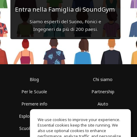
Entra nella Famiglia di SoundGym
Siamo esperti del Suono, Fonici e
Ingegneri da più di 200 paesi.
Blog
Chi siamo
Per le Scuole
Partnership
Premere info
Aiuto
Esplora i Gruppi
Termini di Utilizzo
We use cookies to improve your experience.
Essential cookies keep the site running. We
Scuola gratuita
Politica sulla Privacy
also use optional cookies to enhance
performance, analyze traffic, and personalize