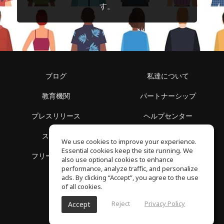
す。
ブログ
私達について
教育機関
パートナーシップ
プレスリリース
ヘルプセンター
スペース
利用規約
We use cookies to improve your experience.
Essential cookies keep the site running. We
フリースクール
プライバシーポリシー
also use optional cookies to enhance
performance, analyze traffic, and personalize
ads. By clicking “Accept”, you agree to the use
of all cookies.
Reject
Privacy Policy
Accept
SoundGym, All reserved © 2026