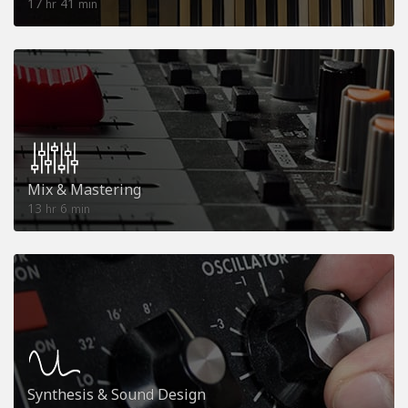
17
41
hr
min
Mix & Mastering
13
6
hr
min
Synthesis & Sound Design