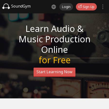
SoundGym
Login
Sign Up
Learn Audio &
Music Production
Online
for Free
Start Learning Now