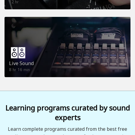
12
hr
Live Sound
8
16
hr
min
Learning programs curated by sound
experts
Learn complete programs curated from the best free