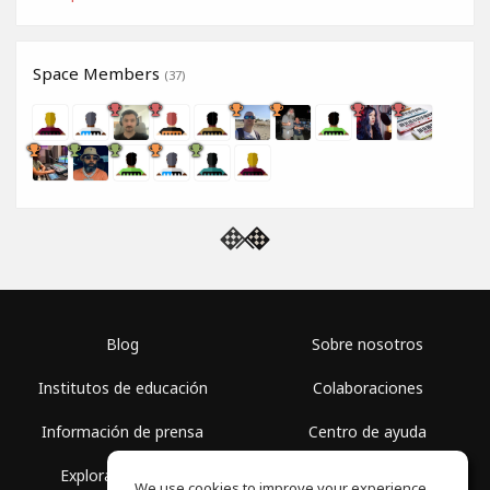
Space Members
(37)
Blog
Sobre nosotros
Institutos de educación
Colaboraciones
Información de prensa
Centro de ayuda
Explorar espacios
Términos de uso
We use cookies to improve your experience.