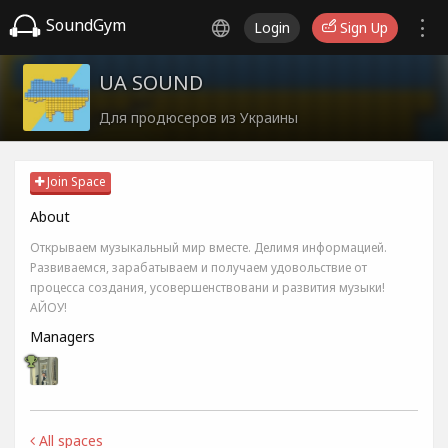
SoundGym
Login
Sign Up
UA SOUND
Для продюсеров из Украины
Join Space
About
Открываем музыкальный мир вместе. Делимя информацией.
Развиваемся, зарабатываем и получаем удовольствие от
процесса создания, усовершенствовани и развития музыки!
АЙОУ!
Managers
All spaces