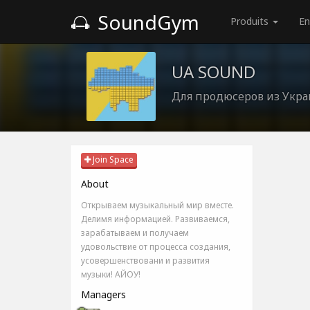
SoundGym
Produits
En
UA SOUND
Для продюсеров из Укр
Join Space
About
Открываем музыкальный мир вместе.
Делимя информацией. Развиваемся,
зарабатываем и получаем
удовольствие от процесса создания,
усовершенствовани и развития
музыки! АЙОУ!
Managers