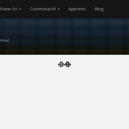
traine toi
Communauté
Apprenez
Blog
аины