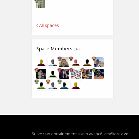
All spaces
Space Members
(37)
Suivez un entraînement audio avancé, améliorez vos