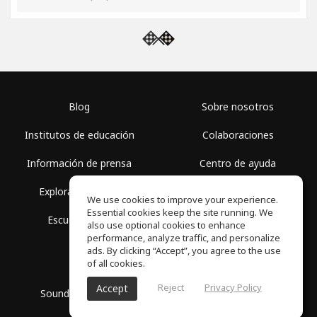
Blog
Sobre nosotros
Institutos de educación
Colaboraciones
Información de prensa
Centro de ayuda
Explorar espacios
Términos de uso
We use cookies to improve your experience.
Essential cookies keep the site running. We
Escuela gratis
Política de privacidad
also use optional cookies to enhance
performance, analyze traffic, and personalize
ads. By clicking “Accept”, you agree to the use
of all cookies.
Reject
Privacy Policy
Accept
SoundGym, Todos los derechos reservados © 2026