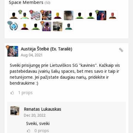
Space Members
(50)
Austėja Štelbė (ex. Tarailė)
Aug 04, 2021
Sveiki prisijungę prie Lietuviškos SG "kavinės". Kažkaip vis
pastebėdavau įvairių šalių spaces, bet mes savo ir taip ir
neturėjome. Jei pažįstate daugiau narių, pridėkite ir
bendraukime :)
1
props
Renatas Lukauskas
Dec 20, 2022
Sveiki, sveiki
0
props