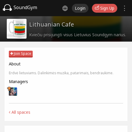
SoundGym
Login
Sign Up
Lithuanian Cafe
Kviečiu prisijungti visus Lietuvius Soundgym narius.
Join Space
About
Erdvė lietuviams. Dalinkimės muzika, patarimais, bendraukime.
Managers
All spaces