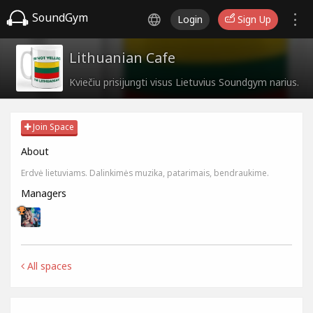
SoundGym
Login
Sign Up
Lithuanian Cafe
Kviečiu prisijungti visus Lietuvius Soundgym narius.
Join Space
About
Erdvė lietuviams. Dalinkimės muzika, patarimais, bendraukime.
Managers
All spaces