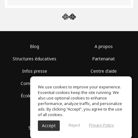
Blog
A propos
Structures éducatives
Partenariat
Infos presse
Centre d'aide
Communauté
Conditions d'utilisation
We use cookies to improve your experience.
Essential cookies keep the site running. We
École gratuite
Politique de confidentialité
also use optional cookies to enhance
performance, analyze traffic, and personalize
ads. By clicking “Accept”, you agree to the use
of all cookies.
Reject
Privacy Policy
Accept
SoundGym, Tous droits réservés © 2026