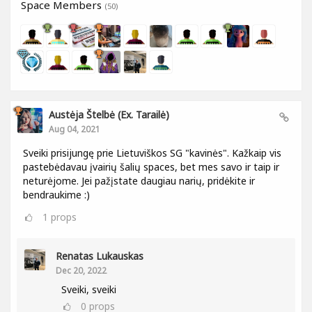
Space Members
(50)
Austėja Štelbė (ex. Tarailė)
Aug 04, 2021
Sveiki prisijungę prie Lietuviškos SG "kavinės". Kažkaip vis
pastebėdavau įvairių šalių spaces, bet mes savo ir taip ir
neturėjome. Jei pažįstate daugiau narių, pridėkite ir
bendraukime :)
1
props
Renatas Lukauskas
Dec 20, 2022
Sveiki, sveiki
0
props