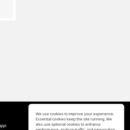
We use cookies to improve your experience.
Essential cookies keep the site running. We
EQ Ear Training
also use optional cookies to enhance
uppi
Drum Machine
performance, analyze traffic, and personalize