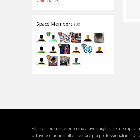
All spaces
Space Members
(50)
Allenati con un metodo innovativo, migliora le tue capacità
uditive e ottieni risultati sempre più professionali in studi