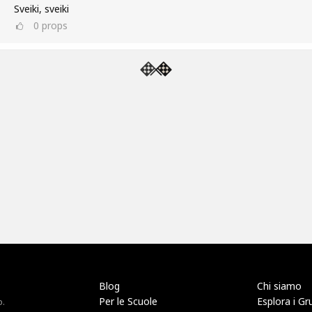
Sveiki, sveiki
0
props
Blog
Chi siamo
Per le Scuole
Esplora i Gr
o.