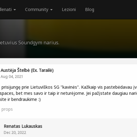
llenati
Community
Lezioni
Blog
Lietuvius Soundgym narius.
Austėja Štelbė (ex. Tarailė)
Aug 04, 2021
i prisijungę prie Lietuviškos SG "kavinės". Kažkaip vis pastebėdavau įv
 spaces, bet mes savo ir taip ir neturėjome. Jei pažįstate daugiau nari
kite ir bendraukime :)
1
props
Renatas Lukauskas
Dec 20, 2022