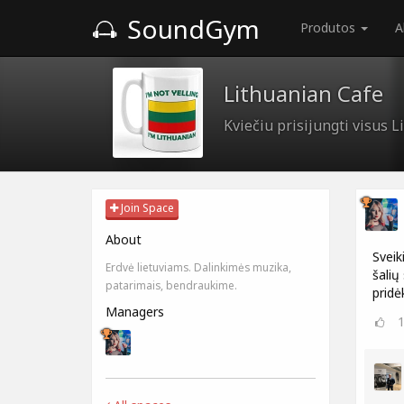
SoundGym
Produtos
A
Lithuanian Cafe
Kviečiu prisijungti visus 
Join Space
About
Sveik
Erdvė lietuviams. Dalinkimės muzika,
šalių
patarimais, bendraukime.
pridė
Managers