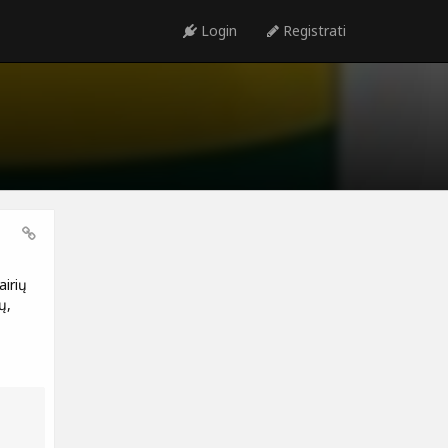
Login
Registrati
airių
ų,