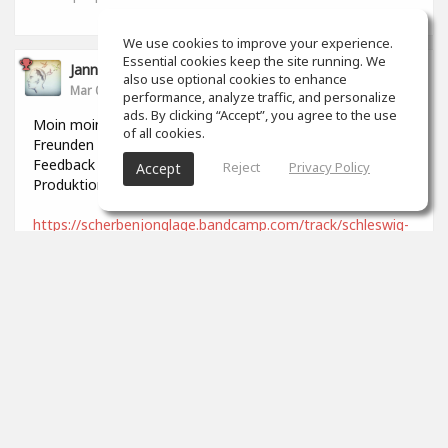
We use cookies to improve your experience.
Essential cookies keep the site running. We
Jannek Stoldt
also use optional cookies to enhance
Mar 06, 2022
performance, analyze traffic, and personalize
ads. By clicking “Accept”, you agree to the use
Moin moin, ist hier noch jemand? ;-) Ich habe kürzlich mit
of all cookies.
Freunden ein Lied aufgenommen und würde mich über
Feedback freuen, was den Mix und die generelle
Reject
Privacy Policy
Accept
Produktion angeht. Viele Grüße
https://scherbenjonglage.bandcamp.com/track/schleswig-
holstein
0
props
Paul Breitner
Mar 25, 2022
Naja.
0
props