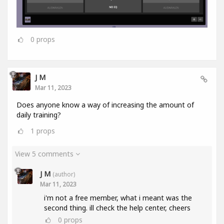
0
props
J M
Mar 11, 2023
Does anyone know a way of increasing the amount of
daily training?
1
props
View 5 comments
J M
(author)
Mar 11, 2023
i'm not a free member, what i meant was the
second thing. ill check the help center, cheers
0
props