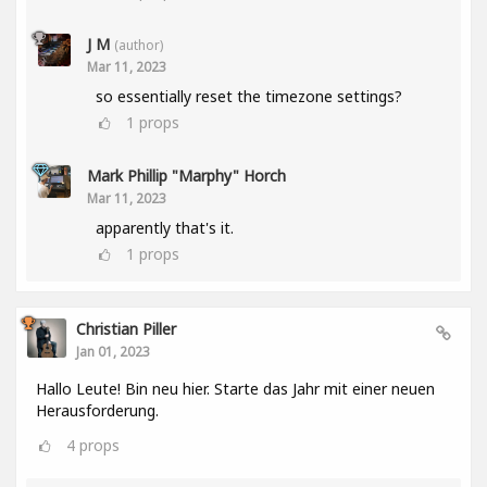
J M
(author)
Mar 11, 2023
so essentially reset the timezone settings?
1
props
Mark Phillip "Marphy" Horch
Mar 11, 2023
apparently that's it.
1
props
Christian Piller
Jan 01, 2023
Hallo Leute! Bin neu hier. Starte das Jahr mit einer neuen
Herausforderung.
4
props