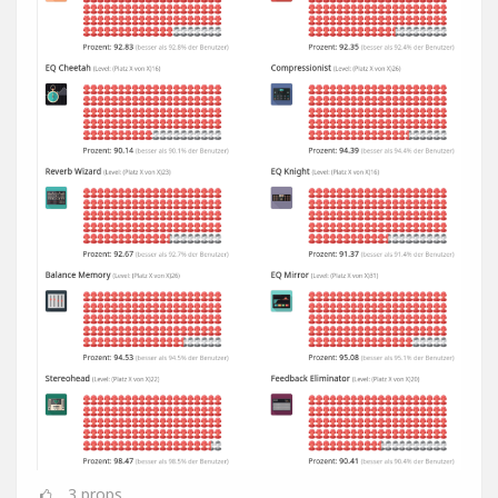
3
props