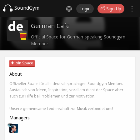
SoundGym
Login
Sign Up
German Cafe
Official Space for German-speaking Soundgym
Member.
Join Space
About
Offizieller Space für alle deutschsprachigen Soundgym Member.
Austausch von Ideen, Inspiration, vorallem dient der Space aber
auch zur Hilfe bei Problemen und zur Motivation.
Unsere gemeinsame Leidenschaft zur Musik verbindet uns!
Managers