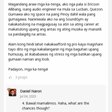
Magandang araw mga ka-tenga, ako nga pala si Ericson
Allibang, isang audio engineer na mula sa Lucban, Quezon.
Gumawa ako ng space na pang Pinoy dahil wala pang
gumagawa. Naniniwala ako na ang SoundGym ay
nakakatulong na magpagusay sa atin sa ating career at
makatulong upang ang antas ng ating musika ay manatili
sa pandaigdig na antas.
Alam kong hindi lahat nakakaafford ng pro kaya magshare
tayo dito ng mga kakailanganin ng mga baguhan upang
humusay, at ikababawas ng stress ng mga batikan upang
gumaan naman ang loob.
Padayon, mga ka-tenga!
3
props
Daniel Naron
Jul 04, 2023
4. Bawal mamalimos. Haha, what are the
chances though?