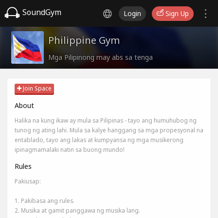
SoundGym
Login
Sign Up
Philippine Gym
Mga Pilipinong may abs sa tenga
Join Space
About
Halika na kung ikaw ay mula sa Pilipinas - tayo ang humuhubog ng
tunog ng ating lahi. Mula sa kalye hanggang sa mga propesyonal na
entablado, tayo ang lakas at kumpyansa ng mga musikerong
ipinagmamalaki natin sa buong mundo!
Rules
Pakiusap:
1. Pakibasa ang rules.
2. Musika at gamit panggawa ng musika lang.