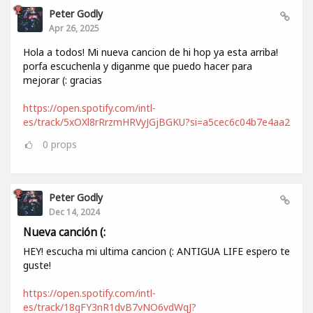
Peter Godly
Apr 26, 2025
Hola a todos! Mi nueva cancion de hi hop ya esta arriba!
porfa escuchenla y diganme que puedo hacer para
mejorar (: gracias
https://open.spotify.com/intl-
es/track/5xOXl8rRrzmHRVyJGjBGKU?si=a5cec6c04b7e4aa2
0
props
Peter Godly
Dec 14, 2024
Nueva canción (:
HEY! escucha mi ultima cancion (: ANTIGUA LIFE espero te
guste!
https://open.spotify.com/intl-
es/track/18gFY3nR1dvB7vNO6vdWqJ?