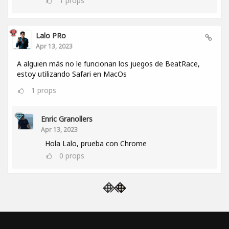
1
props
Lalo PRo
Apr 13, 2023
A alguien más no le funcionan los juegos de BeatRace,
estoy utilizando Safari en MacOs
1
props
Enric Granollers
Apr 13, 2023
Hola Lalo, prueba con Chrome
0
props