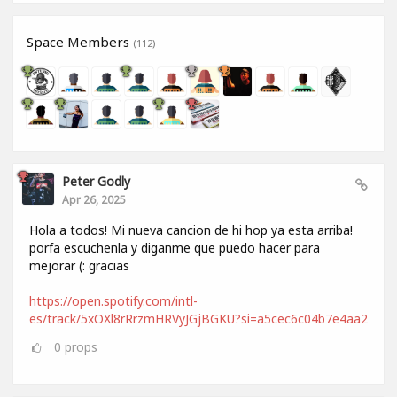
Space Members
(112)
Peter Godly
Apr 26, 2025
Hola a todos! Mi nueva cancion de hi hop ya esta arriba!
porfa escuchenla y diganme que puedo hacer para
mejorar (: gracias
https://open.spotify.com/intl-
es/track/5xOXl8rRrzmHRVyJGjBGKU?si=a5cec6c04b7e4aa2
0
props