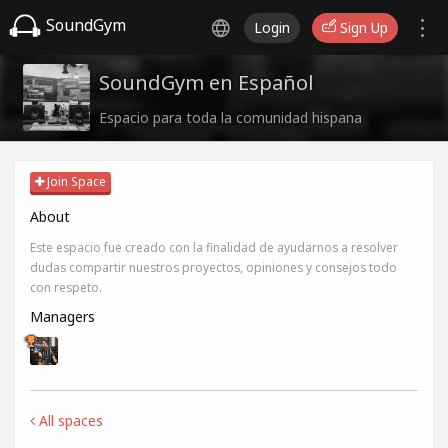
SoundGym
Login
Sign Up
SoundGym en Español
Espacio para toda la comunidad hispana
Join Space
About
Este espacio fue creado con la finalidad de ayudarnos a resolver
dudas compartir nuestros proyectos, opiniones y consejos todo
con respeto.
Managers
All spaces