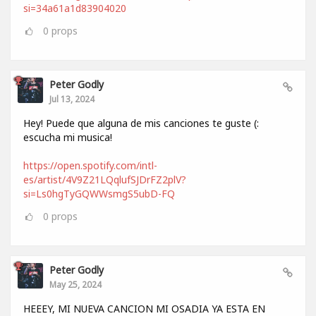
si=34a61a1d83904020
0
props
Peter Godly
Jul 13, 2024
Hey! Puede que alguna de mis canciones te guste (:
escucha mi musica!
https://open.spotify.com/intl-
es/artist/4V9Z21LQqlufSJDrFZ2plV?
si=Ls0hgTyGQWWsmgS5ubD-FQ
0
props
Peter Godly
May 25, 2024
HEEEY, MI NUEVA CANCION MI OSADIA YA ESTA EN