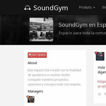
SoundGym
Produits
En
SoundGym en Esp
Espacio para toda la comu
Join Space
About
Hola 
Este espacio fue creado con la finalidad
digan
de ayudarnos a resolver dudas
compartir nuestros proyectos,
https
opiniones y consejos todo con respeto.
si=a
Managers