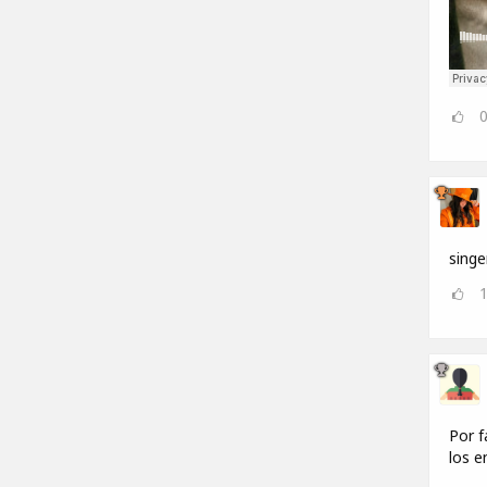
singe
Por f
los e