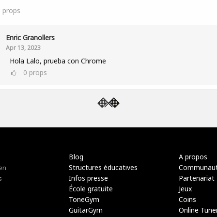
1
props
Enric Granollers
Apr 13, 2023
Hola Lalo, prueba con Chrome
0
props
Blog
A propos
Structures éducatives
Communau
 en
Infos presse
Partenariat
s
École gratuite
Jeux
ToneGym
Coins
GuitarGym
Online Tune