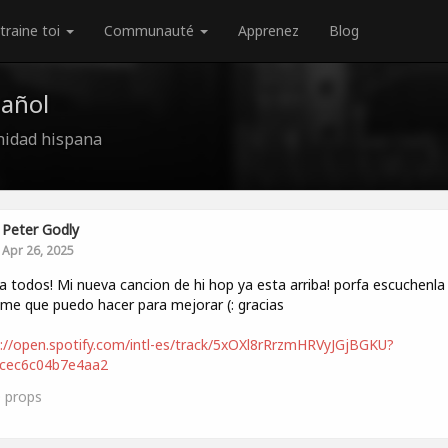
traine toi
Communauté
Apprenez
Blog
añol
nidad hispana
Peter Godly
Apr 26, 2025
a todos! Mi nueva cancion de hi hop ya esta arriba! porfa escuchenla
me que puedo hacer para mejorar (: gracias
://open.spotify.com/intl-es/track/5xOXl8rRrzmHRVyJGjBGKU?
5cec6c04b7e4aa2
0
props