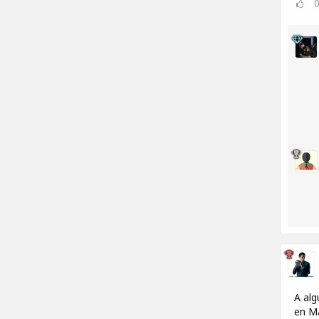
A alg
en M