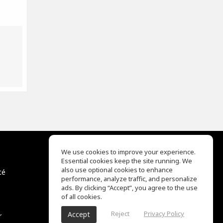
We use cookies to improve your experience.
Essential cookies keep the site running. We
EQ Ear Training
also use optional cookies to enhance
té
Drum Machine
performance, analyze traffic, and personalize
Centre d'aide
ads. By clicking “Accept”, you agree to the use
Conditions d'utilisation
of all cookies.
Politique de confidentialité
Reject
Privacy Policy
Accept
r