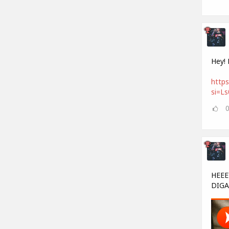
Hey! 
https
si=L
HEEE
DIGA