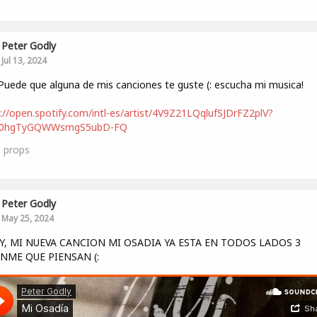
Peter Godly
Jul 13, 2024
Puede que alguna de mis canciones te guste (: escucha mi musica!
://open.spotify.com/intl-es/artist/4V9Z21LQqlufSJDrFZ2plV?
s0hgTyGQWWsmgS5ubD-FQ
0
props
Peter Godly
May 25, 2024
Y, MI NUEVA CANCION MI OSADIA YA ESTA EN TODOS LADOS 3
NME QUE PIENSAN (: