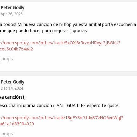
Peter Godly
Apr 26, 2025
a todos! Mi nueva cancion de hi hop ya esta arriba! porfa escuchenla
me que puedo hacer para mejorar (: gracias
://open.spotify.com/intl-es/track/5xOXl8rRrzmHRVyJGjBGKU?
5cec6c04b7e4aa2
0
props
Peter Godly
Dec 14, 2024
a canción (:
escucha mi ultima cancion (: ANTIGUA LIFE espero te guste!
://open.spotify.com/intl-es/track/18gFY3nR1dvB7vNO6vdWqJ?
4a61a1d83904020
0
props