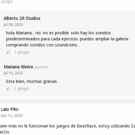
0
props
Alberto 2R Studios
Jul 09, 2023
hola Mariana... no. no es posible. solo hay los sonidos
predeterminados para cada ejercicio. puedes ampliar la galeria
comprando sonidos con soundcoins.
1
props
Mariana Rivera
(author)
Jul 10, 2023
Esta bien, muchas gracias
1
props
Lalo PRo
Apr 13, 2023
uien más no le funcionan los juegos de BeatRace, estoy utilizando Sa
acOs