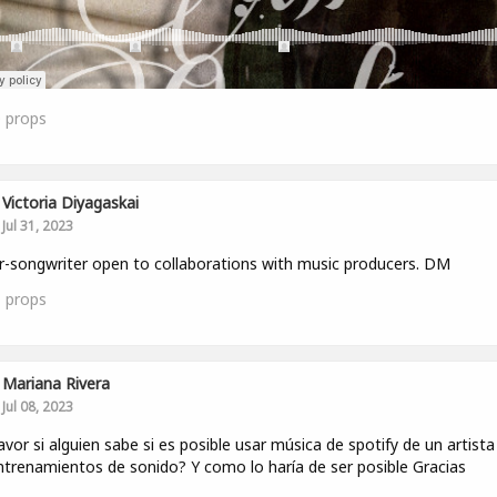
0
props
Victoria Diyagaskai
Jul 31, 2023
r-songwriter open to collaborations with music producers. DM
1
props
Mariana Rivera
Jul 08, 2023
avor si alguien sabe si es posible usar música de spotify de un artista
ntrenamientos de sonido? Y como lo haría de ser posible Gracias