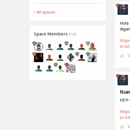
All spaces
Hola 
digan
Space Members
(112)
https
si=a
Nuev
HEY! 
https
si=3