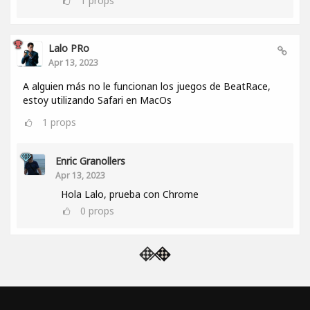
1
props
Lalo PRo
Apr 13, 2023
A alguien más no le funcionan los juegos de BeatRace,
estoy utilizando Safari en MacOs
1
props
Enric Granollers
Apr 13, 2023
Hola Lalo, prueba con Chrome
0
props