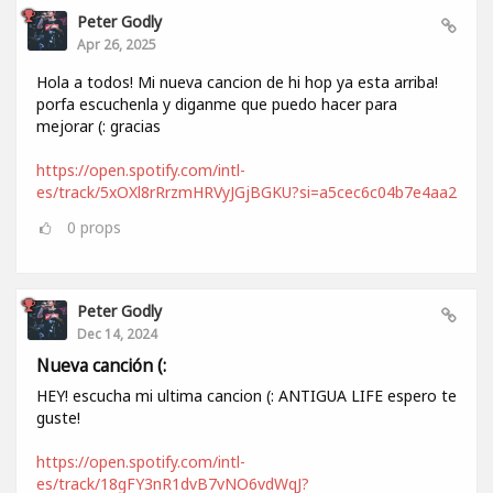
Peter Godly
Apr 26, 2025
Hola a todos! Mi nueva cancion de hi hop ya esta arriba!
porfa escuchenla y diganme que puedo hacer para
mejorar (: gracias
https://open.spotify.com/intl-
es/track/5xOXl8rRrzmHRVyJGjBGKU?si=a5cec6c04b7e4aa2
0
props
Peter Godly
Dec 14, 2024
Nueva canción (:
HEY! escucha mi ultima cancion (: ANTIGUA LIFE espero te
guste!
https://open.spotify.com/intl-
es/track/18gFY3nR1dvB7vNO6vdWqJ?