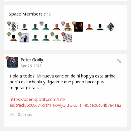
Space Members
(112)
Peter Godly
Apr 26, 2025
Hola a todos! Mi nueva cancion de hi hop ya esta arriba!
porfa escuchenla y diganme que puedo hacer para
mejorar (: gracias
https://open.spotify.com/intl-
es/track/5xOXl8rRrzmHRVyJGjBGKU?si=a5cec6c04b7e4aa2
0
props