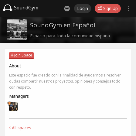
SoundGym
Login
Sign Up
SoundGym en Español
Espacio para toda la comunidad hispana
Join Space
About
Este espacio fue creado con la finalidad de ayudarnos a resolver
dudas compartir nuestros proyectos, opiniones y consejos todo
con respeto.
Managers
All spaces