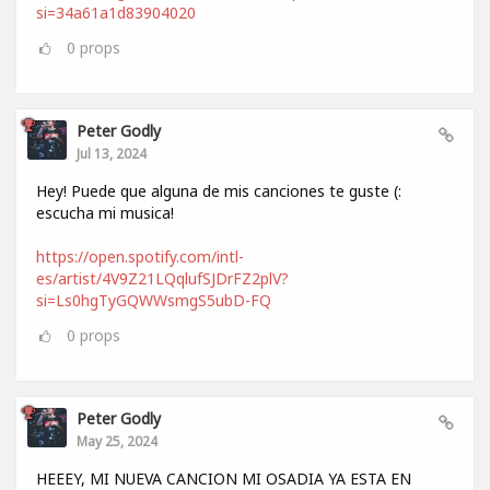
si=34a61a1d83904020
0
props
Peter Godly
Jul 13, 2024
Hey! Puede que alguna de mis canciones te guste (:
escucha mi musica!
https://open.spotify.com/intl-
es/artist/4V9Z21LQqlufSJDrFZ2plV?
si=Ls0hgTyGQWWsmgS5ubD-FQ
0
props
Peter Godly
May 25, 2024
HEEEY, MI NUEVA CANCION MI OSADIA YA ESTA EN