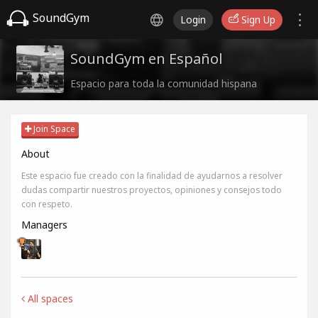
SoundGym
Login
Sign Up
SoundGym en Español
Espacio para toda la comunidad hispana
Join Space
About
Este espacio fue creado con la finalidad de ayudarnos a resolver
dudas compartir nuestros proyectos, opiniones y consejos todo
con respeto.
Managers
All spaces