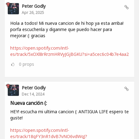
Peter Godly
Apr 26, 2025
Hola a todos! Mi nueva cancion de hi hop ya esta arriba!
porfa escuchenla y diganme que puedo hacer para
mejorar (: gracias
https://open.spotify.com/intl-
es/track/5xOXl8rRrzmHRVyJGjBGKU?si=a5cec6c04b7e4aa2
0
props
Peter Godly
Dec 14, 2024
Nueva canción (:
HEY! escucha mi ultima cancion (: ANTIGUA LIFE espero te
guste!
https://open.spotify.com/intl-
es/track/18gFY3nR1dvB7vNO6vdWqJ?