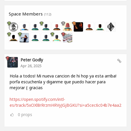
Space Members
(112)
Peter Godly
Apr 26, 2025
Hola a todos! Mi nueva cancion de hi hop ya esta arriba!
porfa escuchenla y diganme que puedo hacer para
mejorar (: gracias
https://open.spotify.com/intl-
es/track/5xOXl8rRrzmHRVyJGjBGKU?si=a5cec6c04b7e4aa2
0
props