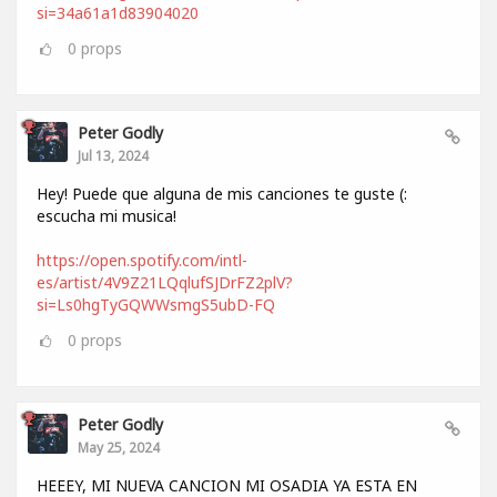
si=34a61a1d83904020
0
props
Peter Godly
Jul 13, 2024
Hey! Puede que alguna de mis canciones te guste (:
escucha mi musica!
https://open.spotify.com/intl-
es/artist/4V9Z21LQqlufSJDrFZ2plV?
si=Ls0hgTyGQWWsmgS5ubD-FQ
0
props
Peter Godly
May 25, 2024
HEEEY, MI NUEVA CANCION MI OSADIA YA ESTA EN