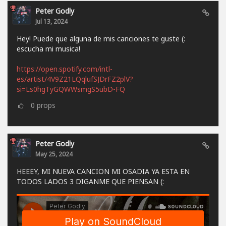
Peter Godly
Jul 13, 2024
Hey! Puede que alguna de mis canciones te guste (:
escucha mi musica!
https://open.spotify.com/intl-
es/artist/4V9Z21LQqlufSJDrFZ2plV?
si=Ls0hgTyGQWWsmgS5ubD-FQ
0
props
Peter Godly
May 25, 2024
HEEEY, MI NUEVA CANCION MI OSADIA YA ESTA EN
TODOS LADOS 3 DIGANME QUE PIENSAN (: