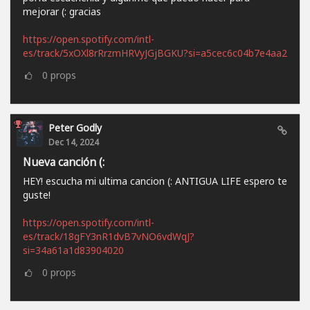
mejorar (: gracias
https://open.spotify.com/intl-
es/track/5xOXl8rRrzmHRVyJGjBGKU?si=a5cec6c04b7e4aa2
0
props
Peter Godly
Dec 14, 2024
Nueva canción (:
HEY! escucha mi ultima cancion (: ANTIGUA LIFE espero te
guste!
https://open.spotify.com/intl-
es/track/18gFY3nR1dvB7vNO6vdWqJ?
si=34a61a1d83904020
0
props