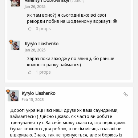
Valentyn Dobrovinskyi
(author)
Jan 26, 2025
як там воно?) я сьогодні вже всі свої
рекорди побив на щоденному воркауті 😁
0
props
Kyrylo Liashenko
Jan 28, 2025
Зараз поки заходжу по звичці, бо раніше
кожного ранку займався)
1
props
Kyrylo Liashenko
Feb 15, 2023
Дорогі українці і всі наші друзі! Як ваші саунджими,
займаєтесь?) Дійсно цікаво, як часто ви робите
тренування тут. За себе можу сказати, що періодами:
буває кожного дня роблю, а потім місяць взагалі не
відкриваю. Знаю, так не тренуються, але я борюсь із