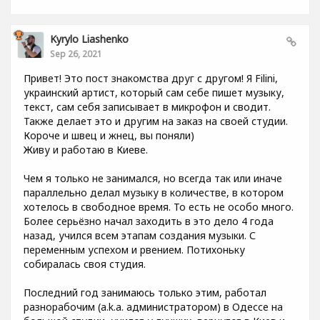
Kyrylo Liashenko
Sep 26, 2021
Привет! Это пост знакомства друг с другом! Я Filini,
украинский артист, который сам себе пишет музыку,
текст, сам себя записывает в микрофон и сводит.
Также делает это и другим на заказ на своей студии.
Короче и швец и жнец, вы поняли)
Живу и работаю в Киеве.
Чем я только не занимался, но всегда так или иначе
параллельно делал музыку в количестве, в котором
хотелось в свободное время. То есть не особо много.
Более серьёзно начал заходить в это дело 4 года
назад, учился всем этапам создания музыки. С
переменным успехом и рвением. Потихоньку
собиралась своя студия.
Последний год занимаюсь только этим, работал
разнорабочим (a.k.a. администратором) в Одессе на