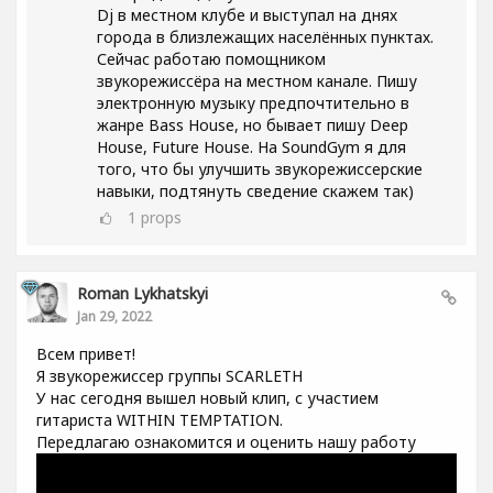
Dj в местном клубе и выступал на днях
города в близлежащих населённых пунктах.
Сейчас работаю помощником
звукорежиссёра на местном канале. Пишу
электронную музыку предпочтительно в
жанре Bass House, но бывает пишу Deep
House, Future House. На SoundGym я для
того, что бы улучшить звукорежиссерские
навыки, подтянуть сведение скажем так)
1
props
Roman Lykhatskyi
Jan 29, 2022
Всем привет!
Я звукорежиссер группы SCARLETH
У нас сегодня вышел новый клип, с участием
гитариста WITHIN TEMPTATION.
Передлагаю ознакомится и оценить нашу работу