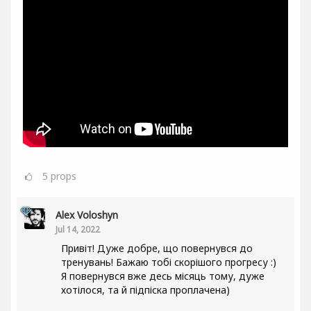
5
props
Alex Voloshyn
Jul 14, 2022
Привіт! Дуже добре, що повернувся до
тренувань! Бажаю тобі скорішого прогресу :)
Я повернувся вже десь місяць тому, дуже
хотілося, та й підпіска проплачена)