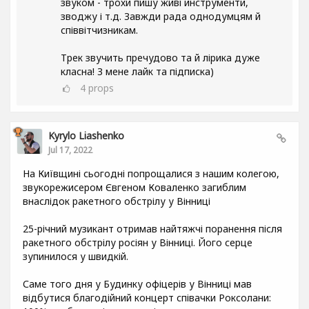
звуком - трохи пишу живі инструменти,
зводжу і т.д. Завжди рада однодумцям й
співвітчизникам.
Трек звучить пречудово та й лірика дуже
класна! З мене лайк та підписка)
4
props
Kyrylo Liashenko
Jul 17, 2022
На Київщині сьогодні попрощалися з нашим колегою,
звукорежисером Євгеном Коваленко загиблим
внаслідок ракетного обстрілу у Вінниці
25-річний музикант отримав найтяжчі поранення після
ракетного обстрілу росіян у Вінниці. Його серце
зупинилося у швидкій.
Саме того дня у Будинку офіцерів у Вінниці мав
відбутися благодійний концерт співачки Роксолани: