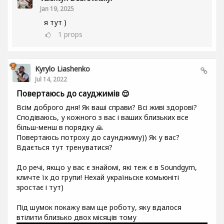
Jan 19, 2025
я тут )
1
props
Kyrylo Liashenko
Jul 14, 2022
Повертаюсь до сауджимів 😌
Всім доброго дня! Як ваші справи? Всі живі здорові?
Сподіваюсь, у кожного з вас і ваших близьких все
більш-менш в порядку 🙏
Повертаюсь потроху до саунджиму)) Як у вас?
Вдається тут тренуватися?
До речі, якщо у вас є знайомі, які теж є в Soundgym,
кличте їх до групи! Нехай україньске комьюніті
зростає і тут)
Під шумок покажу вам ще роботу, яку вдалося
втілити близько двох місяців тому