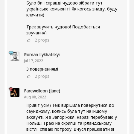
Було би і справді чудово зібрати тут
українське комьюніті. Як когось знаду, буду
кличити)
Трек звучить чудово! Подобається
звучання)
2
props
Roman Lykhatskyi
Jul 17, 2022
З поверненням!
2
props
Farewelleon (Jane)
Aug 08, 2022
Привіт усім) Теж вирішила повернутися до
саунджиму, колись була тут на іншому
аккаунті. Я з Запоріжжя, наразі перебуваю у
Польщі. Граю на скрипці та ірландському
вістлі, співаю потроху. Вчуся працювати зі