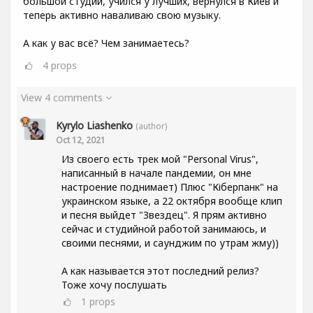
большой студии, учился у лучших, вернулся в Киев и
теперь активно наваливаю свою музыку.
А как у вас всё? Чем занимаетесь?
4
props
View 4 comments
Kyrylo Liashenko
(author)
Oct 12, 2021
Из своего есть трек мой "Personal Virus",
написанный в начале пандемии, он мне
настроение поднимает) Плюс "Кіберпанк" на
украинском языке, а 22 октября вообще клип
и песня выйдет "Звездец". Я прям активно
сейчас и студийной работой занимаюсь, и
своими песнями, и саунджим по утрам жму))
А как называется этот последний релиз?
Тоже хочу послушать
1
props