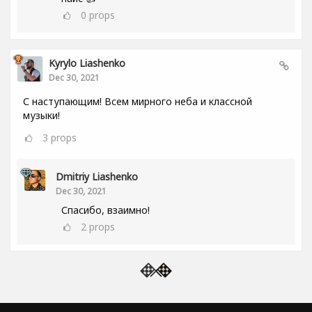
0
props
Kyrylo Liashenko
Dec 30, 2021
С наступающим! Всем мирного неба и классной
музыки!
3
props
Dmitriy Liashenko
Dec 30, 2021
Спасибо, взаимно!
2
props