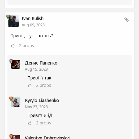
Ivan Kulish
Aug 09, 2023
Привіт, тут є хтось?
2
props
Денис Паненко
Aug 15, 2023
Привіт) так
2
props
Kyrylo Liashenko
Nov 23, 2023
Привіт! Є 🙌
2
props
Valentyn Dobrovinskyi