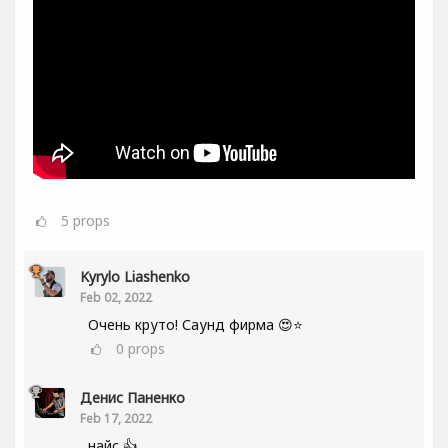
5
props
Kyrylo Liashenko
Feb 02, 2022
Очень круто! Саунд фирма 😍⭐
0
props
Денис Паненко
Feb 17, 2022
найс 👍