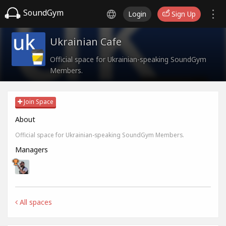
SoundGym
Login
Sign Up
Ukrainian Cafe
Official space for Ukrainian-speaking SoundGym
Members.
Join Space
About
Official space for Ukrainian-speaking SoundGym Members.
Managers
All spaces