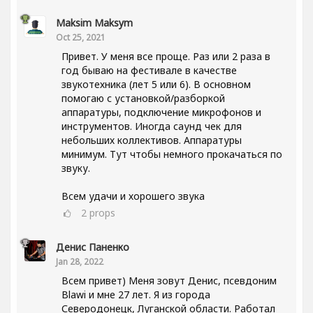
Maksim Maksym
Oct 25, 2021
Привет. У меня все проще. Раз или 2 раза в
год бываю на фестивале в качестве
звукотехника (лет 5 или 6). В основном
помогаю с установкой/разборкой
аппаратуры, подключение микрофонов и
инструментов. Иногда саунд чек для
небольших коллективов. Аппаратуры
минимум. Тут чтобы немного прокачаться по
звуку.
Всем удачи и хорошего звука
2
props
Денис Паненко
Jan 28, 2022
Всем привет) Меня зовут Денис, псевдоним
Blawi и мне 27 лет. Я из города
Северодонецк, Луганской области. Работал