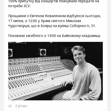
100% прибутку від концертів планували передати на
потреби ЗСУ.
Прощання з Євгеном Коваленком відбулося сьогодні,
17 липня, о 12:00 у Храмі святого Миколая
Чудотворця, що в Боярці на вулиці Соборності, 51.
Поховали загиблого о 14:00 на Байковому кладовищі.
2
props