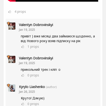
4
props
Valentyn Dobrovinskyi
Jan 19, 2025
привіт ) вже місяці два займаюся щоденно, а
від Нового року взяв підписку на рік
1
props
Valentyn Dobrovinskyi
Jan 19, 2025
прикольний трек і кліп ☺
0
props
Kyrylo Liashenko
(author)
Jan 26, 2025
Круто! Дякую)
0
props