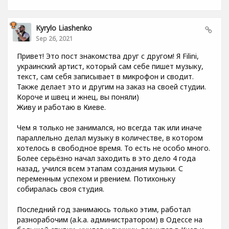
Kyrylo Liashenko
Sep 26, 2021
Привет! Это пост знакомства друг с другом! Я Filini,
украинский артист, который сам себе пишет музыку,
текст, сам себя записывает в микрофон и сводит.
Также делает это и другим на заказ на своей студии.
Короче и швец и жнец, вы поняли)
Живу и работаю в Киеве.
Чем я только не занимался, но всегда так или иначе
параллельно делал музыку в количестве, в котором
хотелось в свободное время. То есть не особо много.
Более серьёзно начал заходить в это дело 4 года
назад, учился всем этапам создания музыки. С
переменным успехом и рвением. Потихоньку
собиралась своя студия.
Последний год занимаюсь только этим, работал
разнорабочим (a.k.a. администратором) в Одессе на