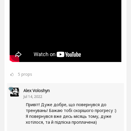
5
props
Alex Voloshyn
Jul 14, 2022
Привіт! Дуже добре, що повернувся до
тренувань! Бажаю тобі скорішого прогресу :)
Я повернувся вже десь місяць тому, дуже
хотілося, та й підпіска проплачена)