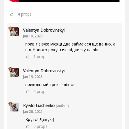
4
props
Valentyn Dobrovinskyi
Jan 19, 2025
привіт ) вже місяці два займаюся щоденно, а
від Нового року взяв підписку на рік
1
props
Valentyn Dobrovinskyi
Jan 19, 2025
прикольний трек і кліп ☺
0
props
Kyrylo Liashenko
(author)
Jan 26, 2025
Круто! Дякую)
0
props