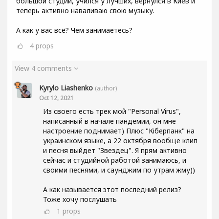
большой студии, учился у лучших, вернулся в Киев и
теперь активно наваливаю свою музыку.
А как у вас всё? Чем занимаетесь?
4
props
View 4 comments
Kyrylo Liashenko
(author)
Oct 12, 2021
Из своего есть трек мой "Personal Virus",
написанный в начале пандемии, он мне
настроение поднимает) Плюс "Кіберпанк" на
украинском языке, а 22 октября вообще клип
и песня выйдет "Звездец". Я прям активно
сейчас и студийной работой занимаюсь, и
своими песнями, и саунджим по утрам жму))
А как называется этот последний релиз?
Тоже хочу послушать
1
props