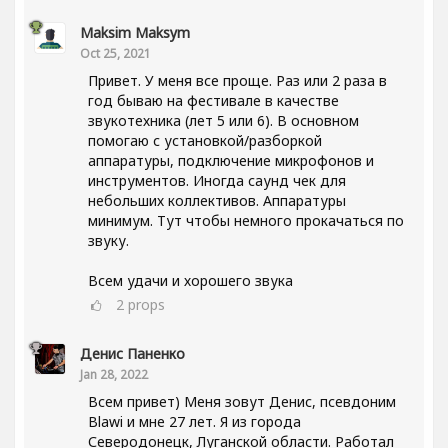
Maksim Maksym
Oct 25, 2021
Привет. У меня все проще. Раз или 2 раза в
год бываю на фестивале в качестве
звукотехника (лет 5 или 6). В основном
помогаю с установкой/разборкой
аппаратуры, подключение микрофонов и
инструментов. Иногда саунд чек для
небольших коллективов. Аппаратуры
минимум. Тут чтобы немного прокачаться по
звуку.
Всем удачи и хорошего звука
2
props
Денис Паненко
Jan 28, 2022
Всем привет) Меня зовут Денис, псевдоним
Blawi и мне 27 лет. Я из города
Северодонецк, Луганской области. Работал