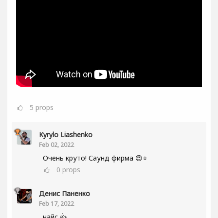
5
props
Kyrylo Liashenko
Feb 02, 2022
Очень круто! Саунд фирма 😍⭐
0
props
Денис Паненко
Feb 17, 2022
найс 👍