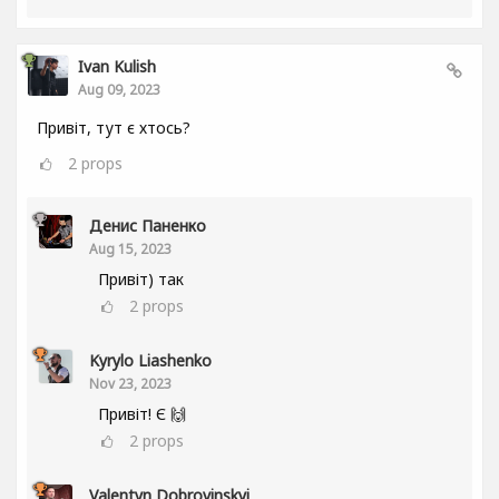
Ivan Kulish
Aug 09, 2023
Привіт, тут є хтось?
2
props
Денис Паненко
Aug 15, 2023
Привіт) так
2
props
Kyrylo Liashenko
Nov 23, 2023
Привіт! Є 🙌
2
props
Valentyn Dobrovinskyi