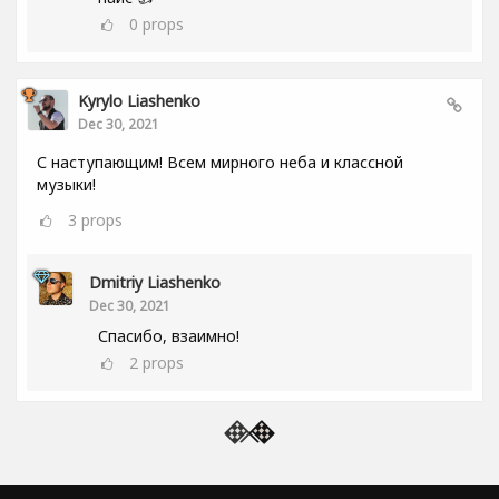
0
props
Kyrylo Liashenko
Dec 30, 2021
С наступающим! Всем мирного неба и классной
музыки!
3
props
Dmitriy Liashenko
Dec 30, 2021
Спасибо, взаимно!
2
props