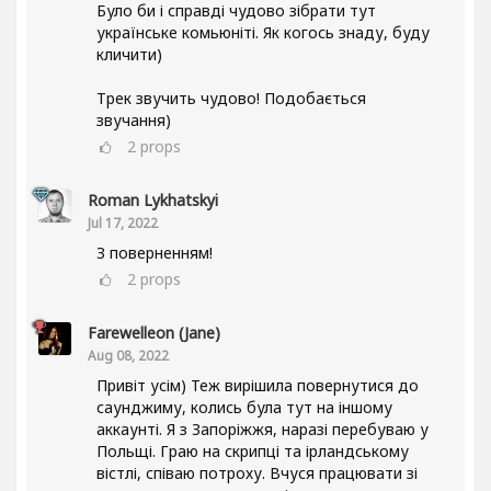
Було би і справді чудово зібрати тут
українське комьюніті. Як когось знаду, буду
кличити)
Трек звучить чудово! Подобається
звучання)
2
props
Roman Lykhatskyi
Jul 17, 2022
З поверненням!
2
props
Farewelleon (Jane)
Aug 08, 2022
Привіт усім) Теж вирішила повернутися до
саунджиму, колись була тут на іншому
аккаунті. Я з Запоріжжя, наразі перебуваю у
Польщі. Граю на скрипці та ірландському
вістлі, співаю потроху. Вчуся працювати зі