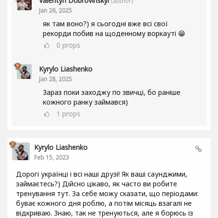
Valentyn Dobrovinskyi
(author)
Jan 26, 2025
як там воно?) я сьогодні вже всі свої
рекорди побив на щоденному воркауті 😁
0
props
Kyrylo Liashenko
Jan 28, 2025
Зараз поки заходжу по звичці, бо раніше
кожного ранку займався)
1
props
Kyrylo Liashenko
Feb 15, 2023
Дорогі українці і всі наші друзі! Як ваші саунджими,
займаєтесь?) Дійсно цікаво, як часто ви робите
тренування тут. За себе можу сказати, що періодами:
буває кожного дня роблю, а потім місяць взагалі не
відкриваю. Знаю, так не тренуються, але я борюсь із