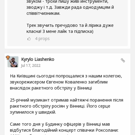
звуком - трохи пишу живі инструменти,
зводжу і т.д. Завжди рада однодумцям й
співвітчизникам.
Трек звучить пречудово та й лірика дуже
класна! З мене лайк та підписка)
4
props
Kyrylo Liashenko
Jul 17, 2022
На Київщині сьогодні попрощалися з нашим колегою,
звукорежисером Євгеном Коваленко загиблим
внаслідок ракетного обстрілу у Вінниці
25-річний музикант отримав найтяжчі поранення після
ракетного обстрілу росіян у Вінниці. Його серце
зупинилося у швидкій.
Саме того дня у Будинку офіцерів у Вінниці мав
відбутися благодійний концерт співачки Роксолани: