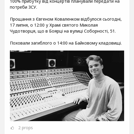
100% прибутку від концертів планували передати на
потреби ЗСУ.
Прощання з Євгеном Коваленком відбулося сьогодні,
17 липня, о 12:00 у Храмі святого Миколая
Чудотворця, що в Боярці на вулиці Соборності, 51.
Поховали загиблого о 14:00 на Байковому кладовищі.
2
props