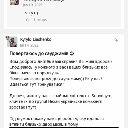
Jan 19, 2025
я тут )
1
props
Kyrylo Liashenko
Jul 14, 2022
Повертаюсь до сауджимів 😌
Всім доброго дня! Як ваші справи? Всі живі здорові?
Сподіваюсь, у кожного з вас і ваших близьких все
більш-менш в порядку 🙏
Повертаюсь потроху до саунджиму)) Як у вас?
Вдається тут тренуватися?
До речі, якщо у вас є знайомі, які теж є в Soundgym,
кличте їх до групи! Нехай україньске комьюніті
зростає і тут)
Під шумок покажу вам ще роботу, яку вдалося
втілити близько двох місяців тому