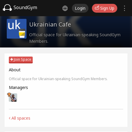
SoundGym
Login
Sign Up
Ukrainian Cafe
Official space for Ukrainian-speaking SoundGym
Members.
Join Space
About
Official space for Ukrainian-speaking SoundGym Members.
Managers
All spaces