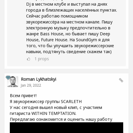
Dj в местном клубе и выступал на днях
города в близлежащих населённых пунктах.
Сейчас работаю помощником
звукорежиссёра на местном канале. Пишу
электронную музыку предпочтительно в
жанре Bass House, но бывает пишу Deep
House, Future House. На SoundGym я для
того, что бы улучшить звукорежиссерские
навыки, подтянуть сведение скажем так)
1
props
Roman Lykhatskyi
Jan 29, 2022
Всем привет!
Я звукорежиссер группы SCARLETH
У нас сегодня вышел новый клип, с участием
гитариста WITHIN TEMPTATION.
Передлагаю ознакомится и оценить нашу работу