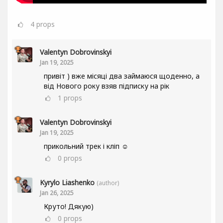
4
props
Valentyn Dobrovinskyi
Jan 19, 2025
привіт ) вже місяці два займаюся щоденно, а
від Нового року взяв підписку на рік
1
props
Valentyn Dobrovinskyi
Jan 19, 2025
прикольний трек і кліп ☺
0
props
Kyrylo Liashenko
(author)
Jan 26, 2025
Круто! Дякую)
0
props