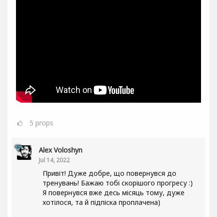
5
props
Alex Voloshyn
Jul 14, 2022
Привіт! Дуже добре, що повернувся до
тренувань! Бажаю тобі скорішого прогресу :)
Я повернувся вже десь місяць тому, дуже
хотілося, та й підпіска проплачена)