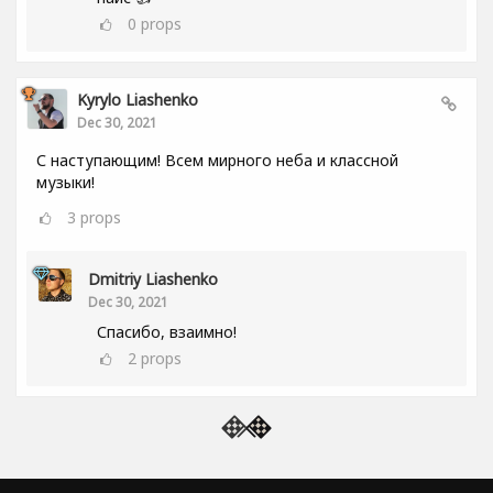
0
props
Kyrylo Liashenko
Dec 30, 2021
С наступающим! Всем мирного неба и классной
музыки!
3
props
Dmitriy Liashenko
Dec 30, 2021
Спасибо, взаимно!
2
props