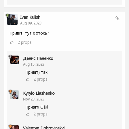
Ivan Kulish
Aug 09, 2023
Привіт, тут є хтось?
2
props
Денис Паненко
Aug 15, 2023
Привіт) так
2
props
Kyrylo Liashenko
Nov 23, 2023
Привіт! Є 🙌
2
props
Valentyn Dobrovinskyi