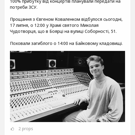
100% прибутку від концертів планували передати на
потреби ЗСУ.
Прощання з Євгеном Коваленком відбулося сьогодні,
17 липня, о 12:00 у Храмі святого Миколая
Чудотворця, що в Боярці на вулиці Соборності, 51.
Поховали загиблого о 14:00 на Байковому кладовищі.
2
props