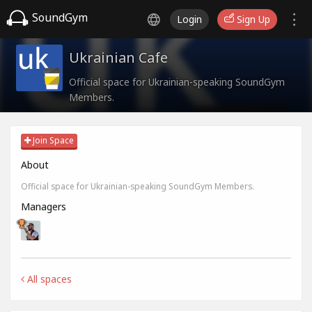
SoundGym
Login
Sign Up
Ukrainian Cafe
Official space for Ukrainian-speaking SoundGym
Members.
Join Space
About
Official space for Ukrainian-speaking SoundGym Members.
Managers
All spaces