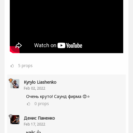
5
props
Kyrylo Liashenko
Feb 02, 2022
Очень круто! Саунд фирма 😍⭐
0
props
Денис Паненко
Feb 17, 2022
найс 👍