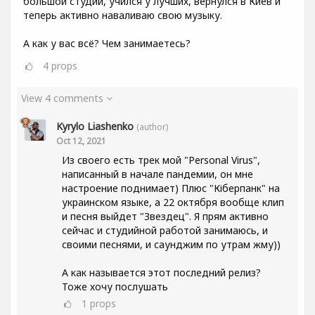
большой студии, учился у лучших, вернулся в Киев и
теперь активно наваливаю свою музыку.
А как у вас всё? Чем занимаетесь?
4
props
View 4 comments
Kyrylo Liashenko
(author)
Oct 12, 2021
Из своего есть трек мой "Personal Virus",
написанный в начале пандемии, он мне
настроение поднимает) Плюс "Кіберпанк" на
украинском языке, а 22 октября вообще клип
и песня выйдет "Звездец". Я прям активно
сейчас и студийной работой занимаюсь, и
своими песнями, и саунджим по утрам жму))
А как называется этот последний релиз?
Тоже хочу послушать
1
props