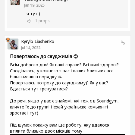
Jan 19, 2025
я тут )
1
props
Kyrylo Liashenko
Jul 14, 2022
Повертаюсь до сауджимів 😌
Всім доброго дня! Як ваші справи? Всі живі здорові?
Сподіваюсь, у кожного з вас і ваших близьких все
більш-менш в порядку 🙏
Повертаюсь потроху до саунджиму)) Як у вас?
Вдається тут тренуватися?
До речі, якщо у вас є знайомі, які теж є в Soundgym,
кличте їх до групи! Нехай україньске комьюніті
зростає і тут)
Під шумок покажу вам ще роботу, яку вдалося
втілити близько двох місяців тому