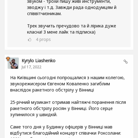
звуком - трохи пишу живі инструменти,
зводжу і т.д. Завжди рада однодумцям й
співвітчизникам.
Трек звучить пречудово та й лірика дуже
класна! З мене лайк та підписка)
4
props
Kyrylo Liashenko
Jul 17, 2022
На Київщині сьогодні попрощалися з нашим колегою,
звукорежисером Євгеном Коваленко загиблим
внаслідок ракетного обстрілу у Вінниці
25-річний музикант отримав найтяжчі поранення після
ракетного обстрілу росіян у Вінниці. Його серце
зупинилося у швидкій.
Саме того дня у Будинку офіцерів у Вінниці мав
відбутися благодійний концерт співачки Роксолани: