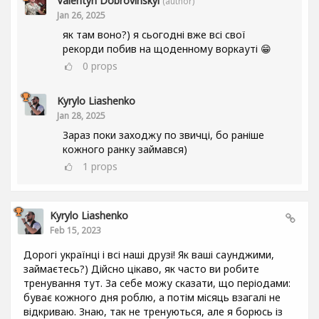
Valentyn Dobrovinskyi
(author)
Jan 26, 2025
як там воно?) я сьогодні вже всі свої
рекорди побив на щоденному воркауті 😁
0
props
Kyrylo Liashenko
Jan 28, 2025
Зараз поки заходжу по звичці, бо раніше
кожного ранку займався)
1
props
Kyrylo Liashenko
Feb 15, 2023
Дорогі українці і всі наші друзі! Як ваші саунджими,
займаєтесь?) Дійсно цікаво, як часто ви робите
тренування тут. За себе можу сказати, що періодами:
буває кожного дня роблю, а потім місяць взагалі не
відкриваю. Знаю, так не тренуються, але я борюсь із