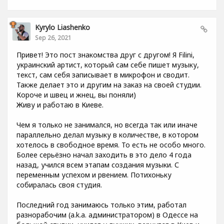
Kyrylo Liashenko
Sep 26, 2021
Привет! Это пост знакомства друг с другом! Я Filini,
украинский артист, который сам себе пишет музыку,
текст, сам себя записывает в микрофон и сводит.
Также делает это и другим на заказ на своей студии.
Короче и швец и жнец, вы поняли)
Живу и работаю в Киеве.
Чем я только не занимался, но всегда так или иначе
параллельно делал музыку в количестве, в котором
хотелось в свободное время. То есть не особо много.
Более серьёзно начал заходить в это дело 4 года
назад, учился всем этапам создания музыки. С
переменным успехом и рвением. Потихоньку
собиралась своя студия.
Последний год занимаюсь только этим, работал
разнорабочим (a.k.a. администратором) в Одессе на