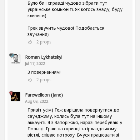
Було би і справді чудово зібрати тут
українське комьюніті. Як когось знаду, буду
кличити)
Трек звучить чудово! Подобається
звучання)
2
props
Roman Lykhatskyi
Jul 17, 2022
З поверненням!
2
props
Farewelleon (Jane)
Aug 08, 2022
Привіт усім) Теж вирішила повернутися до
саунджиму, колись була тут на іншому
аккаунті. Я з Запоріжжя, наразі перебуваю у
Польщі. Граю на скрипці та ірландському
вістлі, співаю потроху. Вчуся працювати зі