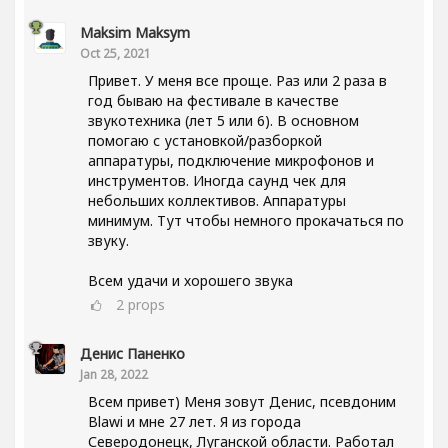
Maksim Maksym
Oct 25, 2021
Привет. У меня все проще. Раз или 2 раза в
год бываю на фестивале в качестве
звукотехника (лет 5 или 6). В основном
помогаю с установкой/разборкой
аппаратуры, подключение микрофонов и
инструментов. Иногда саунд чек для
небольших коллективов. Аппаратуры
минимум. Тут чтобы немного прокачаться по
звуку.
Всем удачи и хорошего звука
2
props
Денис Паненко
Jan 28, 2022
Всем привет) Меня зовут Денис, псевдоним
Blawi и мне 27 лет. Я из города
Северодонецк, Луганской области. Работал