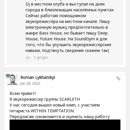
Dj в местном клубе и выступал на днях
города в близлежащих населённых пунктах.
Сейчас работаю помощником
звукорежиссёра на местном канале. Пишу
электронную музыку предпочтительно в
жанре Bass House, но бывает пишу Deep
House, Future House. На SoundGym я для
того, что бы улучшить звукорежиссерские
навыки, подтянуть сведение скажем так)
1
props
Roman Lykhatskyi
Jan 29, 2022
Всем привет!
Я звукорежиссер группы SCARLETH
У нас сегодня вышел новый клип, с участием
гитариста WITHIN TEMPTATION.
Передлагаю ознакомится и оценить нашу работу