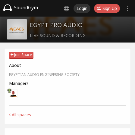
SoundGym
Login
Sign Up
EGYPT PRO AUDIO
LIVE SOUND & RECORDING
Join Space
About
EGYPTIAN AUDIO ENGINEERING SOCIETY
Managers
All spaces