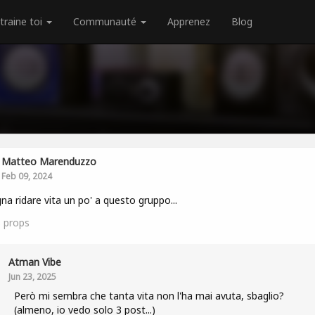
traine toi
Communauté
Apprenez
Blog
Matteo Marenduzzo
Feb 09, 2024
na ridare vita un po' a questo gruppo...
3
props
Atman Vibe
Jun 23, 2025
Però mi sembra che tanta vita non l'ha mai avuta, sbaglio?
(almeno, io vedo solo 3 post...)