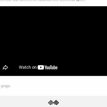
1
props