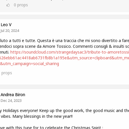
0
props
Leo V
Jul 20, 2024
luto a tutti e tutte. Questa è una traccia che mi sono divertito a far
ndoci sopra scene da Amore Tossico. Commenti consigli & insulti s
nuti.
https://soundcloud.com/strangedaysac3/tribute-to-amoretoss
8626ebb61ac4418ab6731fb8b1a195e&utm_source=clipboard&utm_m
t&utm_campaign=social_sharing
1
props
Andrea Biron
Dec 24, 2023
 Holidays everyone! Keep up the good work, the good music and th
vibes. Many blessings in the new year!!
leave with this tune for to celebrate the Christmas Spirit :