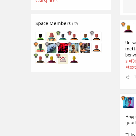
All spaces
Space Members
(47)
Un sa
mette
benve
si=f
=tex
Happy
good 
I'll 