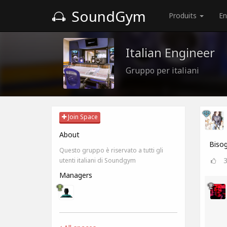
SoundGym
Produits
En
Italian Engineer
Gruppo per italiani
Join Space
About
Bisog
Questo gruppo è riservato a tutti gli
utenti italiani di Soundgym
Managers