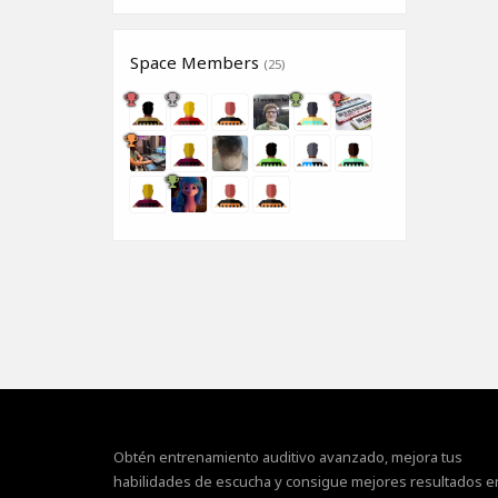
Space Members
(25)
Obtén entrenamiento auditivo avanzado, mejora tus
habilidades de escucha y consigue mejores resultados e