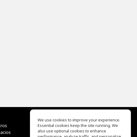
We use cookies to improve your experience.
tros
Essential cookies keep the site running. We
EQ Ear Training
also use optional cookies to enhance
pacios
Drum Machine
performance, analyze traffic, and personalize