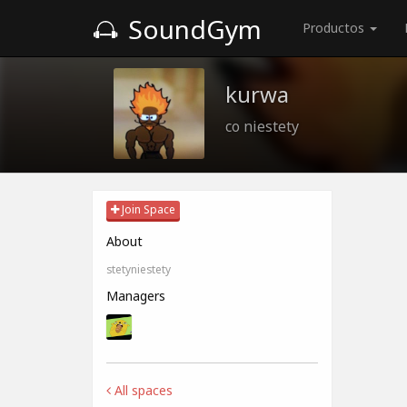
SoundGym
Productos
kurwa
co niestety
Join Space
About
stetyniestety
Managers
All spaces