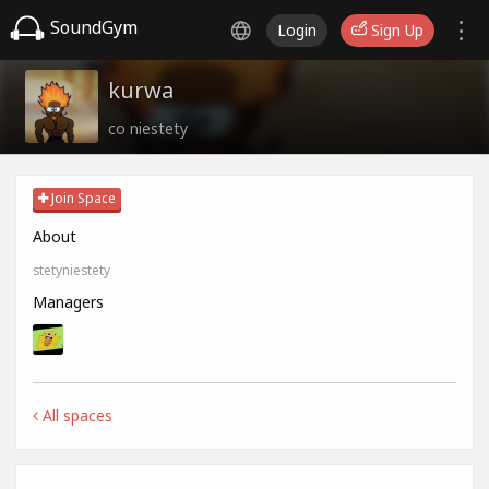
SoundGym
Login
Sign Up
kurwa
co niestety
Join Space
About
stetyniestety
Managers
All spaces