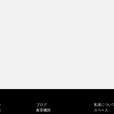
ブログ
私達につい
せ
教育機関
スペース
育