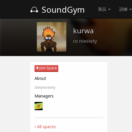
SoundGym
製品
訓練
kurwa
co niestety
Join Space
About
stetyniestety
Managers
All spaces