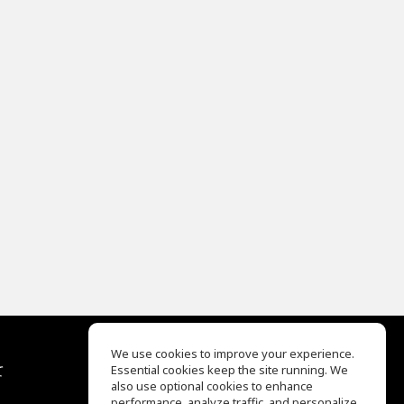
We use cookies to improve your experience.
て
Essential cookies keep the site running. We
EQ Ear Training
also use optional cookies to enhance
Drum Machine
performance, analyze traffic, and personalize