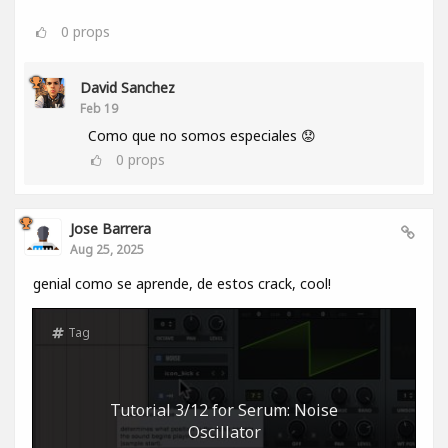
0
props
David Sanchez
Feb 19
Como que no somos especiales 😟
0
props
Jose Barrera
Aug 25, 2025
genial como se aprende, de estos crack, cool!
Tag
Tutorial 3/12 for Serum: Noise
Oscillator