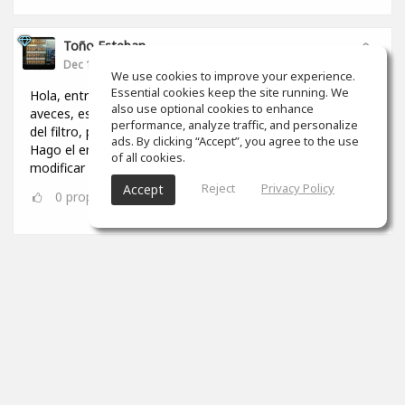
Toño Esteban
Dec 10, 2024
We use cookies to improve your experience.
Essential cookies keep the site running. We
Hola, entrenando con eq mirror, me doy cuenta que
also use optional cookies to enhance
aveces, es necesario modificar el valor del parámetro q
performance, analyze traffic, and personalize
del filtro, para igualar el sonido. A
ads. By clicking “Accept”, you agree to the use
Hago el entrenamiento con un iPad, pero soy incapaz de
of all cookies.
modificar este valor. Alguien sabe algo?
Reject
Privacy Policy
Accept
0
props
Isaac Almendarez
Oct 20, 2024
OMG! Now I'm studying with headphones and it's like I'm
starting over. I'm already used to my Adam 3
How do you usually study and what variations do you
use?