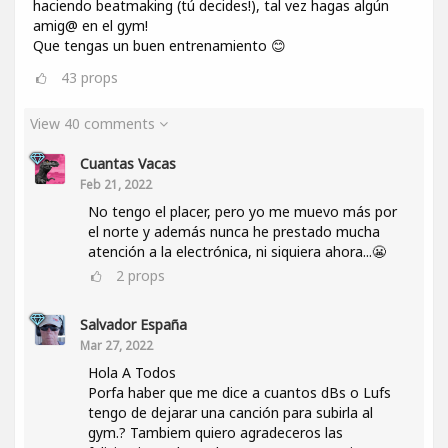
haciendo beatmaking (tú decides!), tal vez hagas algún
amig@ en el gym!
Que tengas un buen entrenamiento 😊
43
props
View 40 comments
Cuantas Vacas
Feb 21, 2022
No tengo el placer, pero yo me muevo más por
el norte y además nunca he prestado mucha
atención a la electrónica, ni siquiera ahora...😬
2
props
Salvador España
Mar 27, 2022
Hola A Todos
Porfa haber que me dice a cuantos dBs o Lufs
tengo de dejarar una canción para subirla al
gym.? Tambiem quiero agradeceros las