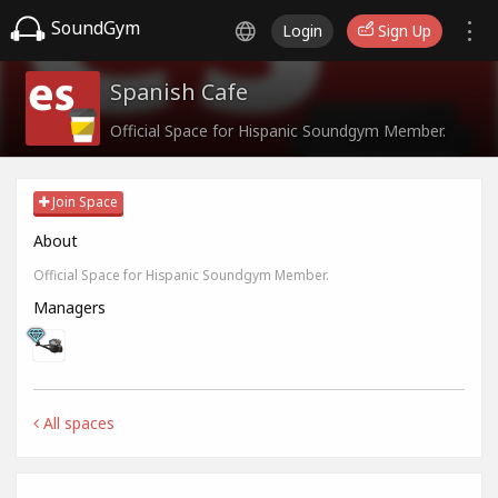
SoundGym
Login
Sign Up
Spanish Cafe
Official Space for Hispanic Soundgym Member.
Join Space
About
Official Space for Hispanic Soundgym Member.
Managers
All spaces