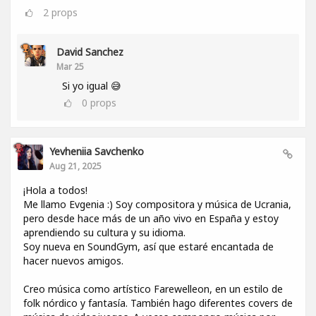
2
props
David Sanchez
Mar 25
Si yo igual 😅
0
props
Yevheniia Savchenko
Aug 21, 2025
¡Hola a todos!
Me llamo Evgenia :) Soy compositora y música de Ucrania,
pero desde hace más de un año vivo en España y estoy
aprendiendo su cultura y su idioma.
Soy nueva en SoundGym, así que estaré encantada de
hacer nuevos amigos.
Creo música como artístico Farewelleon, en un estilo de
folk nórdico y fantasía. También hago diferentes covers de