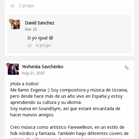
2
props
David Sanchez
Mar 25
Si yo igual 😅
0
props
Yevheniia Savchenko
Aug 21, 2025
¡Hola a todos!
Me llamo Evgenia :) Soy compositora y música de Ucrania,
pero desde hace más de un año vivo en España y estoy
aprendiendo su cultura y su idioma.
Soy nueva en SoundGym, así que estaré encantada de
hacer nuevos amigos.
Creo música como artístico Farewelleon, en un estilo de
folk nórdico y fantasía. También hago diferentes covers de