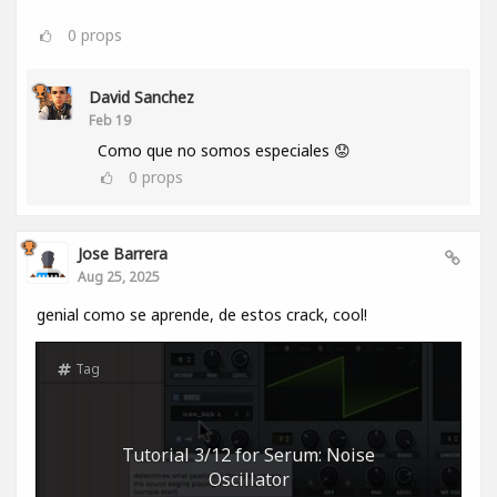
0
props
David Sanchez
Feb 19
Como que no somos especiales 😟
0
props
Jose Barrera
Aug 25, 2025
genial como se aprende, de estos crack, cool!
Tag
Tutorial 3/12 for Serum: Noise
Oscillator