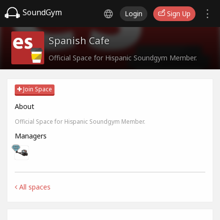
SoundGym
Login
Sign Up
Spanish Cafe
Official Space for Hispanic Soundgym Member.
Join Space
About
Official Space for Hispanic Soundgym Member.
Managers
All spaces