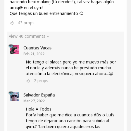
haciendo beatmaking (tú decides!), tal vez hagas algún
amig@ en el gym!
Que tengas un buen entrenamiento 😊
43
props
View 40 comments
Cuantas Vacas
Feb 21, 2022
No tengo el placer, pero yo me muevo más por
el norte y además nunca he prestado mucha
atención a la electrónica, ni siquiera ahora...😬
2
props
Salvador España
Mar 27, 2022
Hola A Todos
Porfa haber que me dice a cuantos dBs o Lufs
tengo de dejarar una canción para subirla al
gym.? Tambiem quiero agradeceros las