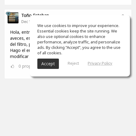
Toño Esteban
Dec 10, 2024
We use cookies to improve your experience.
Essential cookies keep the site running. We
Hola, entrenando con eq mirror, me doy cuenta que
also use optional cookies to enhance
aveces, es necesario modificar el valor del parámetro q
performance, analyze traffic, and personalize
del filtro, para igualar el sonido. A
ads. By clicking “Accept”, you agree to the use
Hago el entrenamiento con un iPad, pero soy incapaz de
of all cookies.
modificar este valor. Alguien sabe algo?
Reject
Privacy Policy
Accept
0
props
Isaac Almendarez
Oct 20, 2024
OMG! Now I'm studying with headphones and it's like I'm
starting over. I'm already used to my Adam 3
How do you usually study and what variations do you
use?