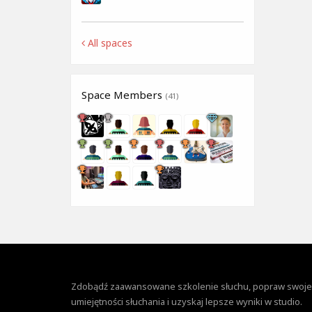
All spaces
Space Members
(41)
Zdobądź zaawansowane szkolenie słuchu, popraw swoje
umiejętności słuchania i uzyskaj lepsze wyniki w studio.