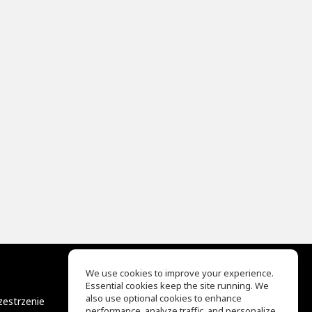
We use cookies to improve your experience.
Essential cookies keep the site running. We
EQ Ear Training
also use optional cookies to enhance
zestrzenie
Drum Machine
performance, analyze traffic, and personalize