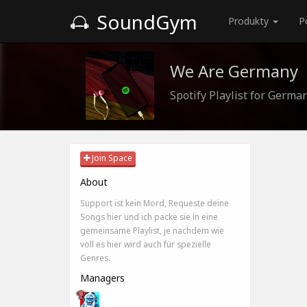
SoundGym
Produkty
P
We Are Germany
Spotify Playlist for Germ
Join Space
About
Support ist kein Mord, Requeste deine
Songs hier und ich packe sie in eine
gemeinsame Playlist, je nachdem wie
voll es hier wird auch für spezielle
Genres.
Managers