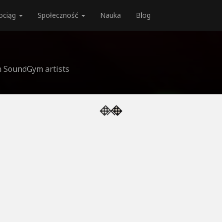
ociąg
Społeczność
Nauka
Blog
an SoundGym artists