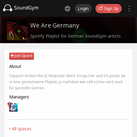
SoundGym
Login
Sign Up
We Are Germany
Spotify Playlist for German SoundGym artists
Join Space
About
Support ist kein Mord, Requeste deine Songs hier und ich packe sie
in eine gemeinsame Playlist, je nachdem wie voll es hier wird auch
für spezielle Genres.
Managers
All spaces