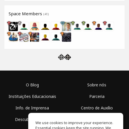
Space Members
(41)
O Blog
Sobre nós
Instituições Educacionais
Parceria
Info. de Imprensa
Centro de Auxílio
Descubra Espaços
Termos de Uso
We use cookies to improve your experience.
Essential cookies keep the site running. We