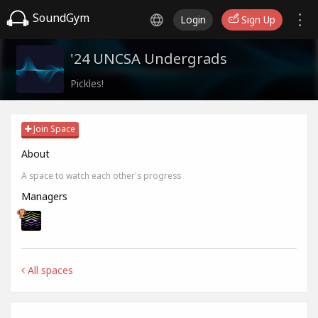
SoundGym
Login
Sign Up
'24 UNCSA Undergrads
Pickles!
Join Space
About
A space to watch each other's progress
Managers
All spaces