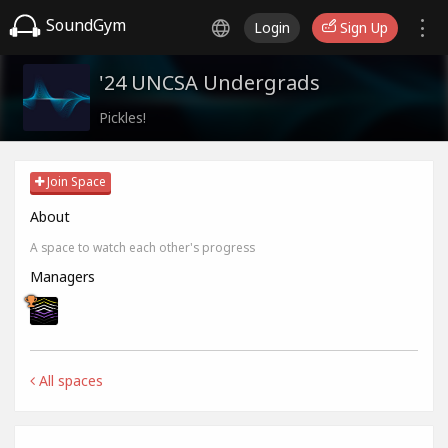
SoundGym
Login
Sign Up
'24 UNCSA Undergrads
Pickles!
Join Space
About
A space to watch each other's progress
Managers
All spaces