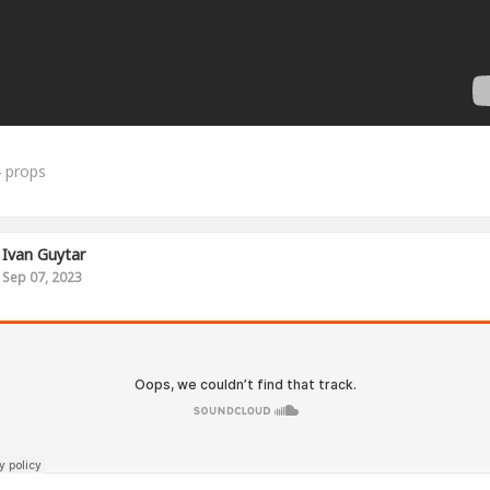
4
props
Ivan Guytar
Sep 07, 2023