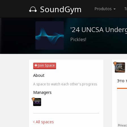
SoundGym
Produtos
T
'24 UNCSA Under
Pickles!
Join Space
About
Это 
A space to watch each other's progress
Managers
All spaces