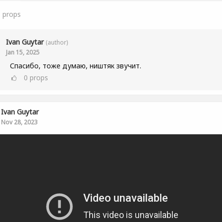
5
props
Ivan Guytar
(author)
Jan 15, 2025
Спасибо, тоже думаю, ништяк звучит.
0
props
Ivan Guytar
Nov 28, 2023