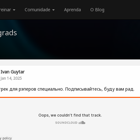
reinar
Comunidade
Aprenda
O Blog
grads
Ivan Guytar
Jan 14, 2025
трек для рэперов специально. Подписывайтесь, буду вам рад.