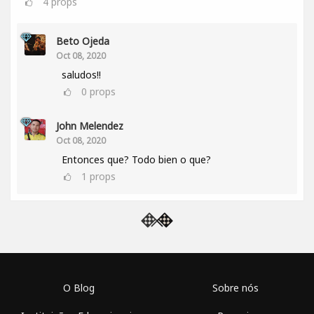
4
props
Beto Ojeda
Oct 08, 2020
saludos!!
0
props
John Melendez
Oct 08, 2020
Entonces que? Todo bien o que?
1
props
O Blog
Sobre nós