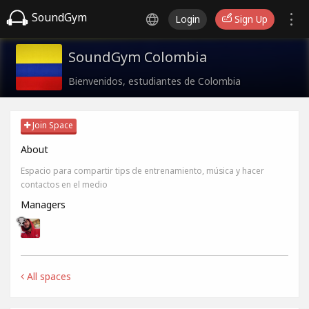
SoundGym
Login
Sign Up
SoundGym Colombia
Bienvenidos, estudiantes de Colombia
Join Space
About
Espacio para compartir tips de entrenamiento, música y hacer
contactos en el medio
Managers
All spaces