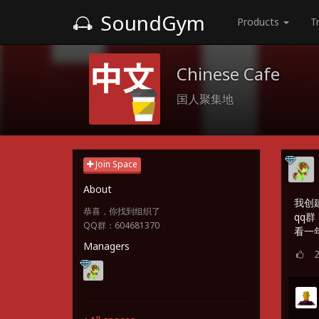
SoundGym
Products
T
Chinese Cafe
国人聚集地
Join Space
About
我创
恭喜，你找到组织了
qq群 
QQ群：604681370
看一
Managers