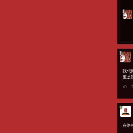
我想问
但是
在洛