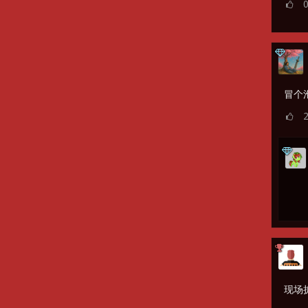
冒个
现场