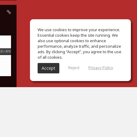
We use cookies to improve your experience.
Essential cookies keep the site running. We
also use optional cookies to enhance
performance, analyze traffic, and personalize
ads. By clicking “Accept”, you agree to the use
of all cookies.
Reject
Privacy Policy
Accept