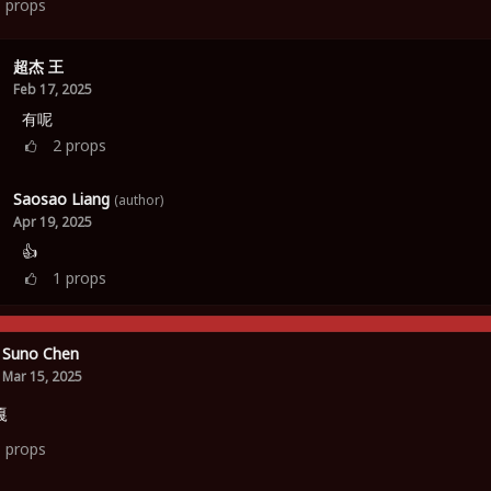
3
props
超杰 王
Feb 17, 2025
有呢
2
props
Saosao Liang
(author)
Apr 19, 2025
👍
1
props
Suno Chen
Mar 15, 2025
嘎
3
props