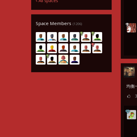
All spaces
Space Members
(1206)
均衡