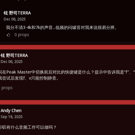
铉 野司TERRA
Dec 06, 2025
我分不清3-4k和7k的声音...低频的闷罐音对我来说很易分辨。
0
props
铉 野司TERRA
Dec 06, 2025
在Peak Master中切换前后对比的快捷键是什么？提示中告诉我是“f”、“
我尝试后发现f、v只能控制静音。
1
props
Andy Chen
Sep 18, 2025
杉矶有什么音频工作可以做吗？