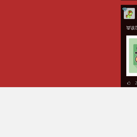
👿该
大家