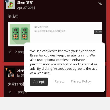
Shen 某某
Apr 27, 2024
👿该罚
We use cookies to improve your experience.
2
props
Essential cookies keep the site running. We
also use optional cookies to enhance
performance, analyze traffic, and personalize
ads. By clicking “Accept”, you agree to the use
泽宇 谭
of all cookies.
Jul 31, 2023
Reject
Privacy Policy
Accept
大家好大家好，小菜鸡来了😇
1
props