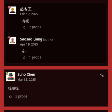
超杰 王
Feb 17, 2025
有呢
2
props
Saosao Liang
(author)
Apr 19, 2025
👍
1
props
Suno Chen
Mar 15, 2025
嘎嘎嘎
3
props