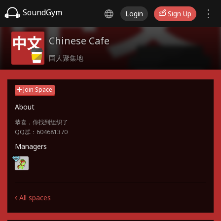
SoundGym
Login
Sign Up
Chinese Cafe
国人聚集地
Join Space
About
恭喜，你找到组织了
QQ群：604681370
Managers
All spaces