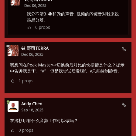
Dec 06, 2025
我分不清3-4k和7k的声音...低频的闷罐音对我来说
很易分辨。
0
props
铉 野司TERRA
Dec 06, 2025
我想问在Peak Master中切换前后对比的快捷键是什么？提示
中告诉我是“f”、“v”，但是我尝试后发现f、v只能控制静音。
1
props
Andy Chen
Sep 18, 2025
在洛杉矶有什么音频工作可以做吗？
0
props