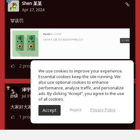
Shen 某某
Apr 27, 2024
👿该罚
2
props
We use cookies to improve your experience.
Essential cookies keep the site running. We
also use optional cookies to enhance
performance, analyze traffic, and personalize
泽宇 谭
ads. By clicking “Accept”, you agree to the use
Jul 31, 2023
of all cookies.
大家好大家好，小菜鸡来了😇
Reject
Privacy Policy
Accept
1
props