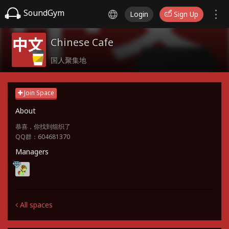
SoundGym
Login
Sign Up
Chinese Cafe
国人聚集地
Join Space
About
恭喜，你找到组织了
QQ群：604681370
Managers
All spaces