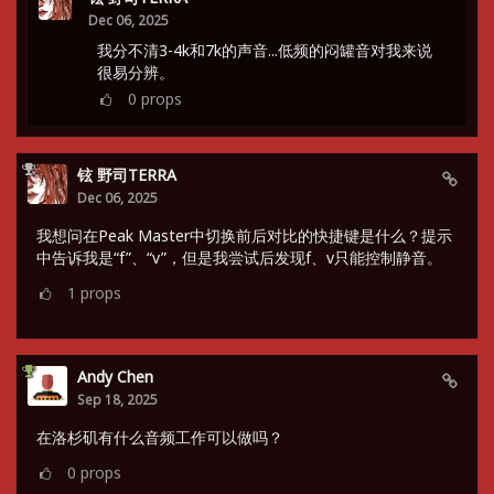
Dec 06, 2025
我分不清3-4k和7k的声音...低频的闷罐音对我来说
很易分辨。
0
props
铉 野司TERRA
Dec 06, 2025
我想问在Peak Master中切换前后对比的快捷键是什么？提示
中告诉我是“f”、“v”，但是我尝试后发现f、v只能控制静音。
1
props
Andy Chen
Sep 18, 2025
在洛杉矶有什么音频工作可以做吗？
0
props