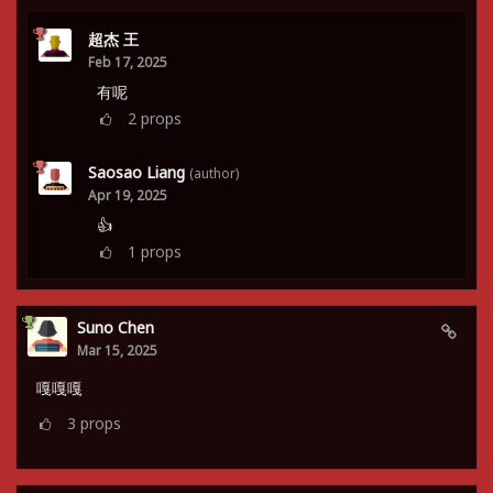
超杰 王
Feb 17, 2025
有呢
2
props
Saosao Liang
(author)
Apr 19, 2025
👍
1
props
Suno Chen
Mar 15, 2025
嘎嘎嘎
3
props