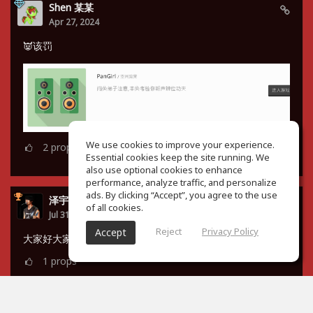
Shen 某某
Apr 27, 2024
👿该罚
We use cookies to improve your experience.
2
props
Essential cookies keep the site running. We
also use optional cookies to enhance
performance, analyze traffic, and personalize
ads. By clicking “Accept”, you agree to the use
泽宇 谭
of all cookies.
Jul 31, 2023
Reject
Privacy Policy
Accept
大家好大家好，小菜鸡来了😇
1
props