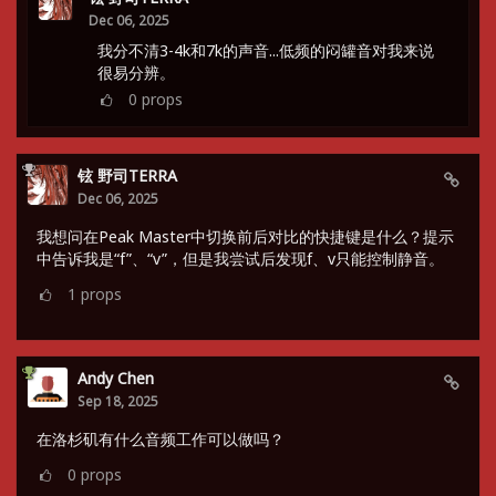
Dec 06, 2025
我分不清3-4k和7k的声音...低频的闷罐音对我来说
很易分辨。
0
props
铉 野司TERRA
Dec 06, 2025
我想问在Peak Master中切换前后对比的快捷键是什么？提示
中告诉我是“f”、“v”，但是我尝试后发现f、v只能控制静音。
1
props
Andy Chen
Sep 18, 2025
在洛杉矶有什么音频工作可以做吗？
0
props