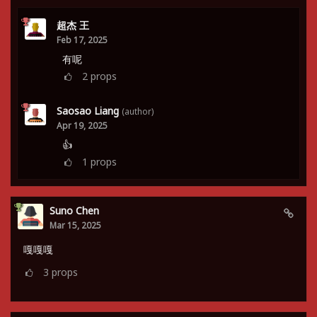
超杰 王
Feb 17, 2025
有呢
2
props
Saosao Liang
(author)
Apr 19, 2025
👍
1
props
Suno Chen
Mar 15, 2025
嘎嘎嘎
3
props