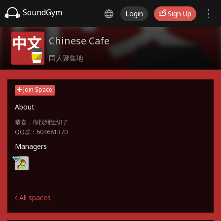
SoundGym
Login
Sign Up
Chinese Cafe
国人聚集地
Join Space
About
恭喜，你找到组织了
QQ群：604681370
Managers
All spaces