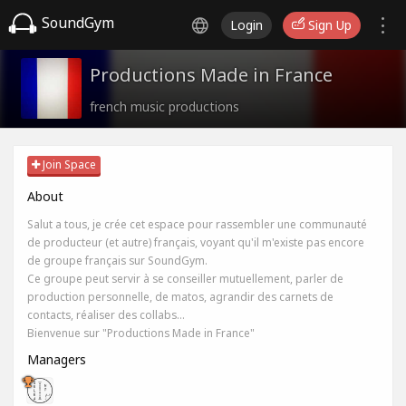
SoundGym
Login
Sign Up
Productions Made in France
french music productions
Join Space
About
Salut a tous, je crée cet espace pour rassembler une communauté
de producteur (et autre) français, voyant qu'il m'existe pas encore
de groupe français sur SoundGym.
Ce groupe peut servir à se conseiller mutuellement, parler de
production personnelle, de matos, agrandir des carnets de
contacts, réaliser des collabs…
Bienvenue sur "Productions Made in France"
Managers