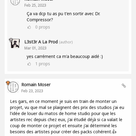
Feb 25, 2023
Ça va dcp tu as pu t'en sortir avec Dr.
Compressor?
0
props
L3st3r A La Prod
(author)
Mar 01, 2023
yes carrément ca m'a beaucoup aidé :)
1
props
Romain Moser
Feb 23, 2023
Les gars, en ce moment je suis en train de monter un
projet, vu que mal se plaignent des prix des studios j'ai eu
l'idée de louer du matos de home studio pour que les
artistes rec depuis chez eux, j'ai étudié déjà si ca valait le
coup de monter ce projet et ensuite j'ai déterminé les
besoins des artistes pour créer des packs cohérent.👍