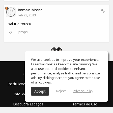
Romain Moser
Feb 23, 2023
salut a tous👊
3
props
We use cookies to improve your experience.
Essential cookies keep the site running. We
also use optional cookies to enhance
performance, analyze traffic, and personalize
O Blog
Sobre nós
ads. By clicking “Accept”, you agree to the use
of all cookies.
Instituições Educacionais
Parceria
Reject
Privacy Policy
Accept
Info. de Imprensa
Centro de Auxílio
Descubra Espaços
Termos de Uso