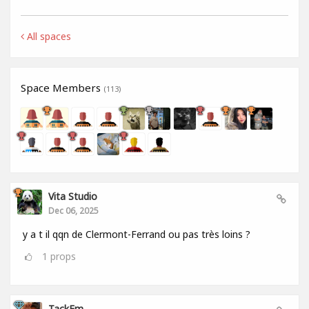
All spaces
Space Members
(113)
Vita Studio
Dec 06, 2025
y a t il qqn de Clermont-Ferrand ou pas très loins ?
1
props
TackEm .