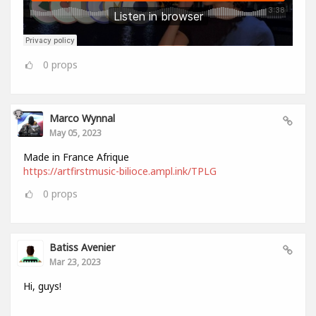
0
props
Marco Wynnal
May 05, 2023
Made in France Afrique
https://artfirstmusic-bilioce.ampl.ink/TPLG
0
props
Batiss Avenier
Mar 23, 2023
Hi, guys!