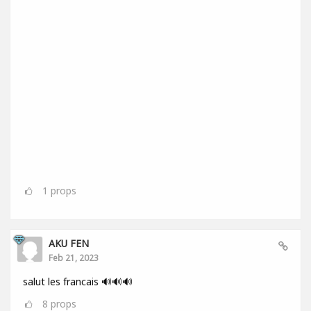
1
props
AKU FEN
Feb 21, 2023
salut les francais 🔊🔊🔊
8
props