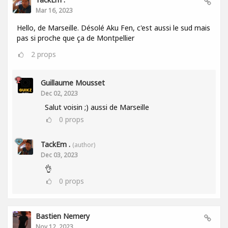
Mar 16, 2023
Hello, de Marseille. Désolé Aku Fen, c'est aussi le sud mais
pas si proche que ça de Montpellier
2
props
Guillaume Mousset
Dec 02, 2023
Salut voisin ;) aussi de Marseille
0
props
TackEm .
(author)
Dec 03, 2023
👌
0
props
Bastien Nemery
Nov 12, 2023