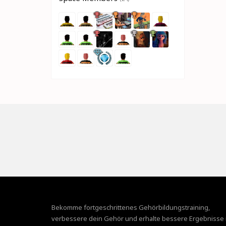
Bekomme fortgeschrittenes Gehörbildungstraining,
verbessere dein Gehör und erhalte bessere Ergebnisse 