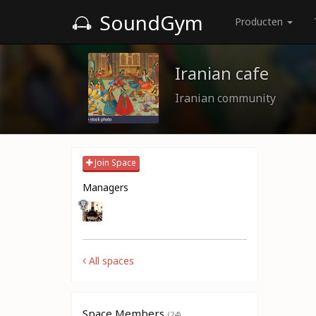
SoundGym
Producten
Iranian cafe
Iranian community
Join Space
Managers
All spaces
Space Members
(24)