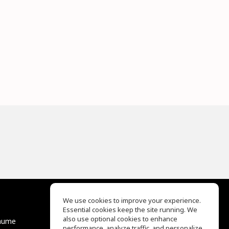
We use cookies to improve your experience.
Essential cookies keep the site running. We
EQ Ear Training
also use optional cookies to enhance
äume
Drum Machine
performance, analyze traffic, and personalize