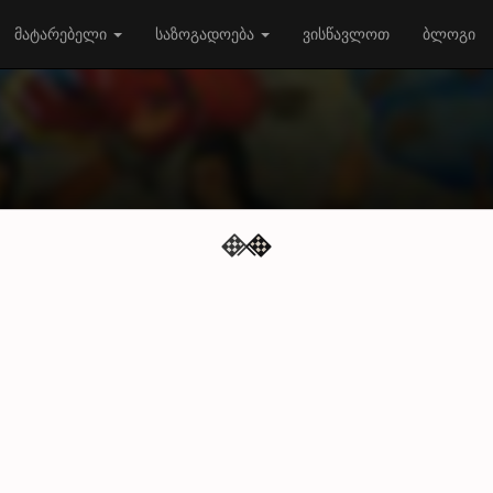
მატარებელი
საზოგადოება
ვისწავლოთ
ბლოგი