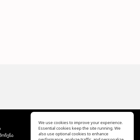
We use cookies to improve your experience.
ბ
Essential cookies keep the site running. We
EQ Ear Training
also use optional cookies to enhance
მოჩენა
Drum Machine
performance, analyze traffic, and personalize