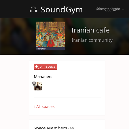
SoundGym
პროდუქტები
Iranian cafe
Iranian community
Join Space
Managers
All spaces
Space Members
(24)