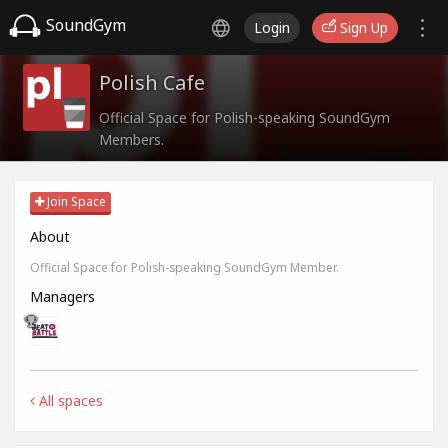
SoundGym
Login
Sign Up
Polish Cafe
Official Space for Polish-speaking SoundGym
Members.
Join Space
About
Official Space for Polish-speaking SoundGym Member.
Managers
All spaces