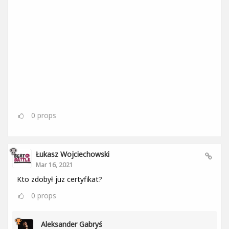
0
props
Łukasz Wojciechowski
Mar 16, 2021
Kto zdobył juz certyfikat?
0
props
Aleksander Gabryś