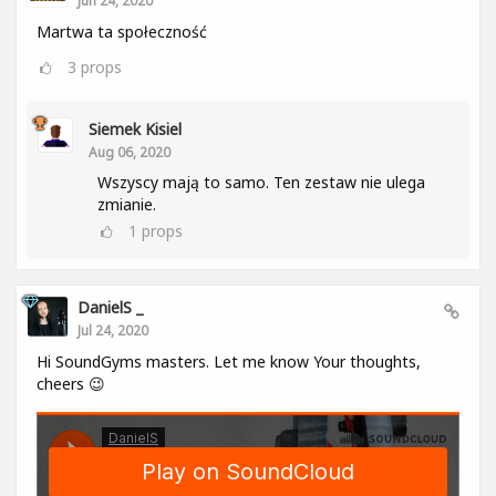
Jun 24, 2020
Martwa ta społeczność
3
props
Siemek Kisiel
Aug 06, 2020
Wszyscy mają to samo. Ten zestaw nie ulega
zmianie.
1
props
DanielS _
Jul 24, 2020
Hi SoundGyms masters. Let me know Your thoughts,
cheers 😉