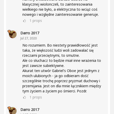
klasycznej wiolonczeli, to zainteresowania
wielkiego nie było, a elektryczna to wciąż coś
nowego i względne zainteresowanie generuje.
1
props
Darro 2017
Jul 27, 2020
No rozumiem. Bo niestety prawidłowość jest
taka, że większość ludzi woli zadowalać się
rzeczami przeciętnymi, to smutne.
Ale co słuchacz to będzie miał inne wrażenia to
jest zawsze subiektywne.
Akurat ten utwór Gabriel's Oboe jest jednym z
moich ulubionych - ja go odbieram dość
szczególnie trochę poprzez pryzmat duchowy i
przemijania. Jest on dla mnie łącznikiem między
tym życiem a życiem po śmierci. Pozdr.
1
props
Darro 2017