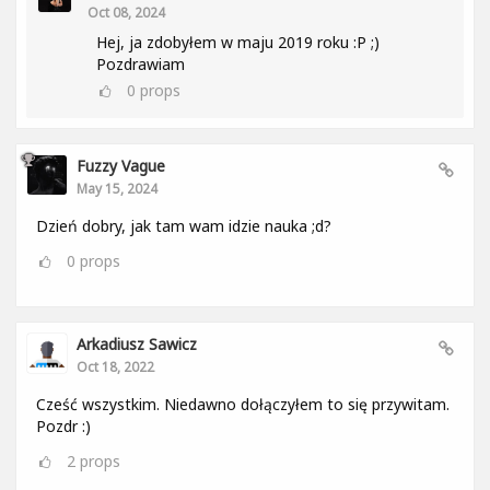
Oct 08, 2024
Hej, ja zdobyłem w maju 2019 roku :P ;)
Pozdrawiam
0
props
Fuzzy Vague
May 15, 2024
Dzień dobry, jak tam wam idzie nauka ;d?
0
props
Arkadiusz Sawicz
Oct 18, 2022
Cześć wszystkim. Niedawno dołączyłem to się przywitam.
Pozdr :)
2
props