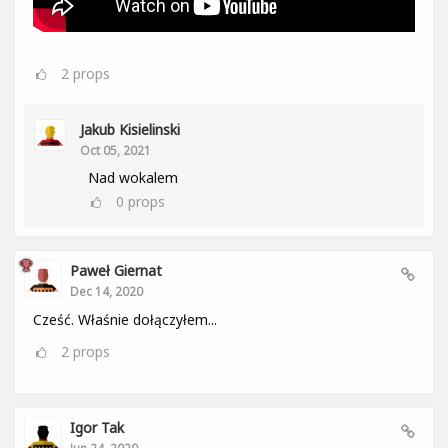
2
props
Jakub Kisielinski
Oct 05, 2021
Nad wokalem
0
props
Paweł Giernat
Dec 14, 2020
Cześć. Właśnie dołączyłem...
2
props
Igor Tak