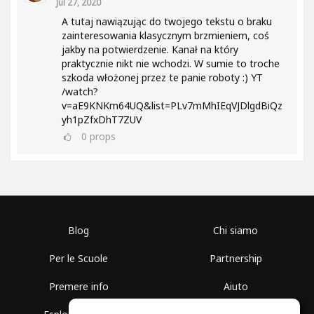
Jul 27, 2020
A tutaj nawiązując do twojego tekstu o braku
zainteresowania klasycznym brzmieniem, coś
jakby na potwierdzenie. Kanał na który
praktycznie nikt nie wchodzi. W sumie to troche
szkoda włożonej przez te panie roboty :) YT
/watch?
v=aE9KNKm64UQ&list=PLv7mMhIEqVJDlgdBiQz
yh1pZfxDhT7ZUV
0
props
Blog
Chi siamo
Per le Scuole
Partnership
Premere info
Aiuto