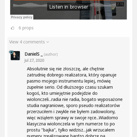
6
props
View 4 comments
DanielS _
(author)
Jul 27, 2020
Absolutnie się nie złoszczę, ale chętnie
zatrudnię dobrego realizatora, który opanuje
pasmo mojego instrumentu lepiej, mówię
zupełnie serio. Od dłuższego czasu szukam
kogoś, kto umiejętnie podejdzie do
wiolonczeli...radia nie radia, bogato wyposażone
studia nagraniowe, sporo pseudo realizatorów
przerzuciłem i zwykle nie byłem zadowolony,
więc wziąłem sprawy w swoje ręce...Wiadomo
klasyczna wiolonczela w tym numerze to po
prostu "bajka", tylko widzisz...jak wrzucałem
numery zrealizowane bardzo dobrze na