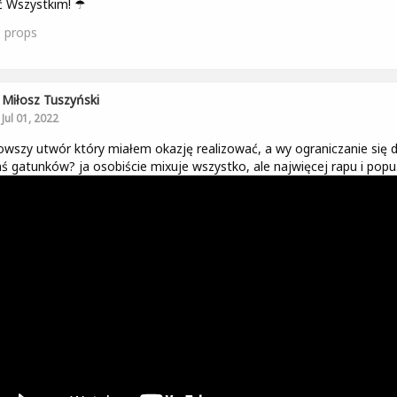
ć Wszystkim! ☂
1
props
Miłosz Tuszyński
Jul 01, 2022
wszy utwór który miałem okazję realizować, a wy ograniczanie się 
hś gatunków? ja osobiście mixuje wszystko, ale najwięcej rapu i popu