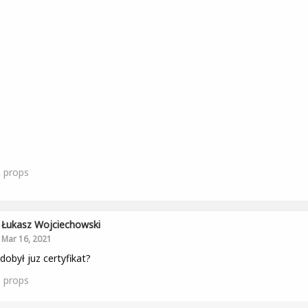
0
props
Łukasz Wojciechowski
Mar 16, 2021
dobył juz certyfikat?
0
props