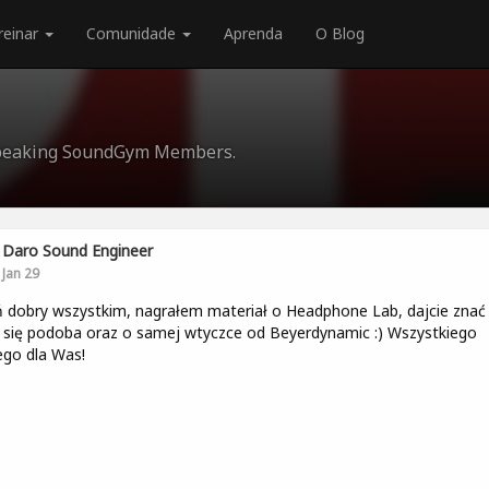
reinar
Comunidade
Aprenda
O Blog
-speaking SoundGym Members.
Daro Sound Engineer
Jan 29
 dobry wszystkim, nagrałem materiał o Headphone Lab, dajcie znać 
się podoba oraz o samej wtyczce od Beyerdynamic :) Wszystkiego
go dla Was!