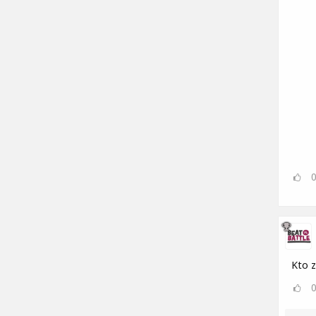
Kto z