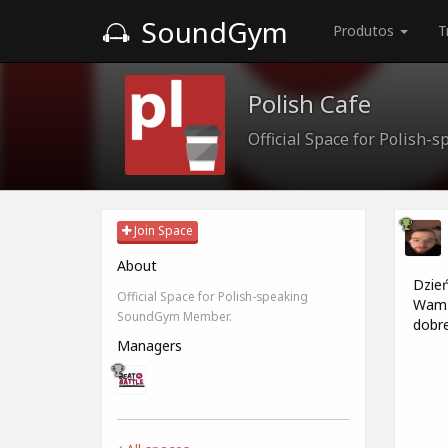
SoundGym
Produtos
T
Polish Cafe
Official Space for Polish
Join Space
About
Dzień
Official Space for Polish-speaking
Wam 
SoundGym Member.
dobre
Managers