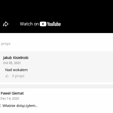
2
props
Jakub Kisielinski
Oct 05, 2021
Nad wokalem
0
props
Paweł Giernat
Dec 14, 2020
. Właśnie dołączyłem...