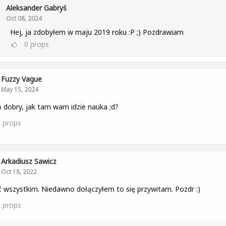
Aleksander Gabryś
Oct 08, 2024
Hej, ja zdobyłem w maju 2019 roku :P ;) Pozdrawiam
0
props
Fuzzy Vague
May 15, 2024
 dobry, jak tam wam idzie nauka ;d?
0
props
Arkadiusz Sawicz
Oct 18, 2022
 wszystkim. Niedawno dołączyłem to się przywitam. Pozdr :)
2
props