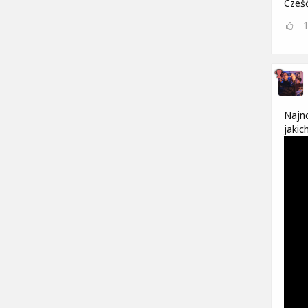
Cześ
Najno
jakic