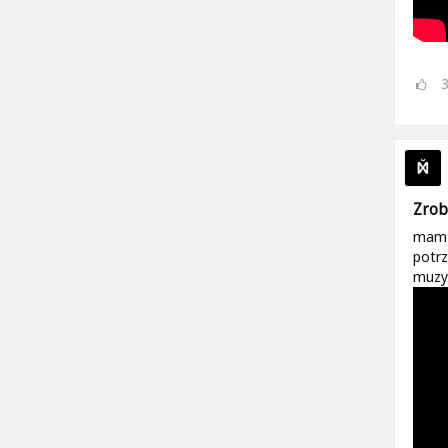
Zrob
mam 1
potrz
muzyk