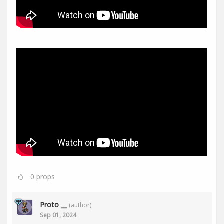
0
props
Proto __
(author)
Sep 01, 2024