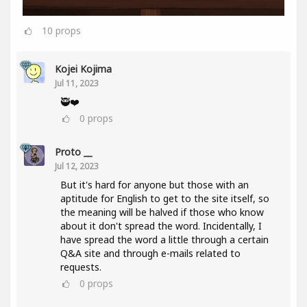
10
props
Kojei Kojima
Jul 11, 2023
🥷❤️
0
props
Proto __
Jul 12, 2023
But it's hard for anyone but those with an
aptitude for English to get to the site itself, so
the meaning will be halved if those who know
about it don't spread the word. Incidentally, I
have spread the word a little through a certain
Q&A site and through e-mails related to
requests.
0
props