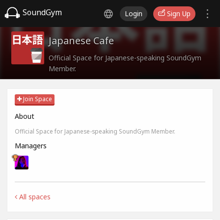
SoundGym
Login
Sign Up
Japanese Cafe
Official Space for Japanese-speaking SoundGym
Member.
Join Space
About
Official Space for Japanese-speaking SoundGym Member.
Managers
All spaces