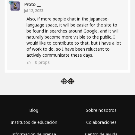
Proto __
Jul 12, 2023
Also, if more people chat in the Japanese-
language space, it will be easier for the site to
be found in searches around Google, and it will
naturally become more visible to the public. I
would like to contribute to that, but I have a lot
of work to do, so I have been reluctant to
actively communicate these days.
0
props
Blog
Sobre nosotros
Institutos de educación
Colaboraciones
Información de prensa
Centro de ayuda