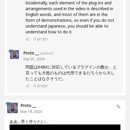
Incidentally, each element of the plug-ins and
arrangements used in the video is described in
English words, and most of them are in the
form of demonstrations, so even if you do not
understand Japanese, you should be able to
understand how to do it.
0
props
Proto __
(author)
Sep 01, 2024
問題は64Bitに対応しているプラグインの数か。と
言っても大抵のものは代用できるだろうから大し
たことはなさそうだ。
0
props
Proto __
May 16, 2024
ああ…早く作りたい…