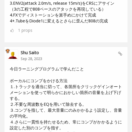
3.ENV2(attack 2.0m/s, release 15m/s)をCRSにアサイン
（3の工程で808ベースのアタックを再現している）
4.FXでディストーションを派手めにかけて完成
4+.TubeをDiode1に変えるとさらに歪んだ808の完成
1
props
Shu Saito
Sep 28, 2023
今日ラーニングプログラムで学んだこと
ボーカルにコンプをかける方法
１.トラックを適当に切って、各箇所をクリックゲインオート
メーションを使って明らかにおかしい箇所の音量を上げ下げ
する。
２.不要な周波数をEQを用いて除去する。
３.コンプを指して、最大音量にのみかかるよう設定し、音量
の平均化。
４.さらに一貫性を持たせるため、常にコンプがかかるように
設定した別のコンプを指す。